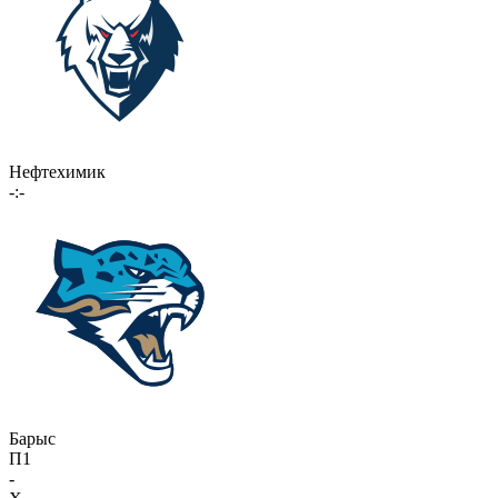
Нефтехимик
-:-
Барыс
П1
-