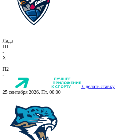
Лада
П1
-
X
-
П2
-
Сделать ставку
25 сентября 2026, Пт, 00:00