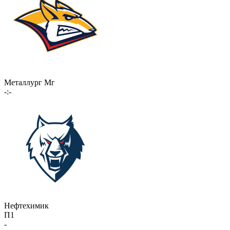
Металлург Мг
-:-
Нефтехимик
П1
-