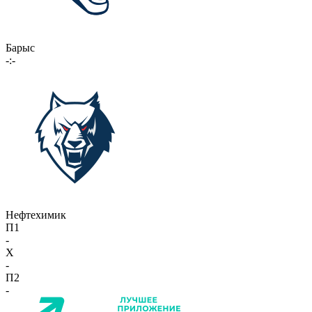
Барыс
-:-
Нефтехимик
П1
-
X
-
П2
-