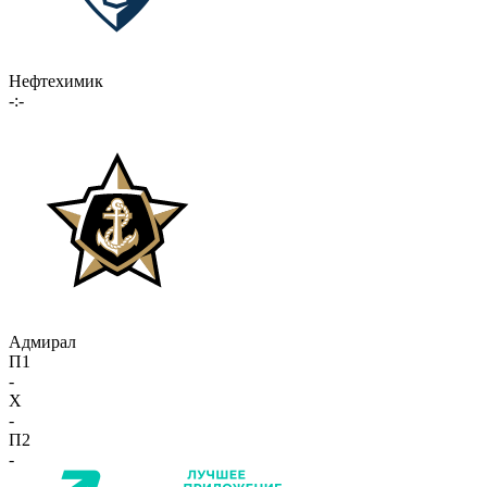
Нефтехимик
-:-
Адмирал
П1
-
X
-
П2
-