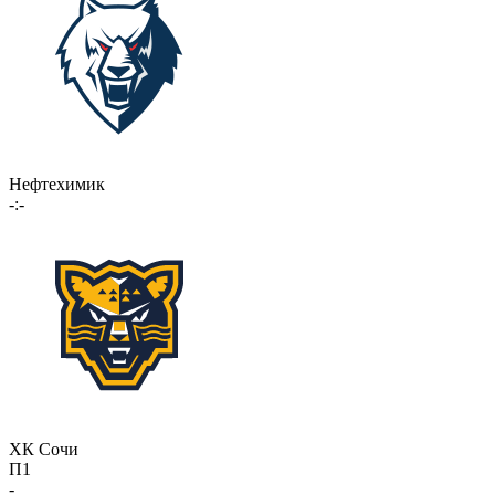
Нефтехимик
-:-
ХК Сочи
П1
-