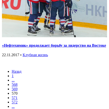
«Нефтехимик» продолжает борьбу за лидерство на Востоке
22.11.2017 •
Клубная жизнь
Назад
1
...
568
569
570
571
572
...