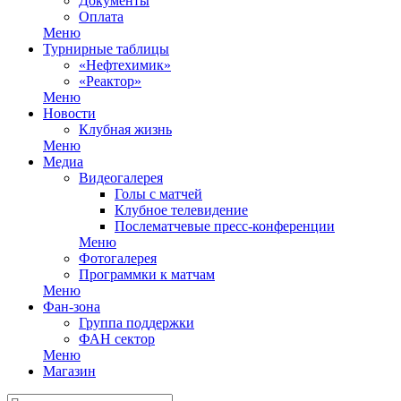
Документы
Оплата
Меню
Турнирные таблицы
«Нефтехимик»
«Реактор»
Меню
Новости
Клубная жизнь
Меню
Медиа
Видеогалерея
Голы с матчей
Клубное телевидение
Послематчевые пресс-конференции
Меню
Фотогалерея
Программки к матчам
Меню
Фан-зона
Группа поддержки
ФАН сектор
Меню
Магазин