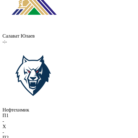
Салават Юлаев
-:-
Нефтехимик
П1
-
X
-
П2