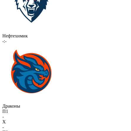
Нефтехимик
-:-
Драконы
П1
-
X
-