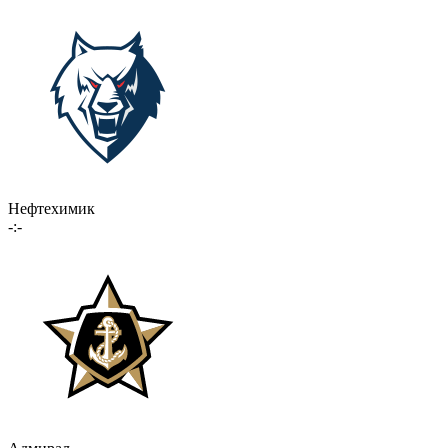
Нефтехимик
-:-