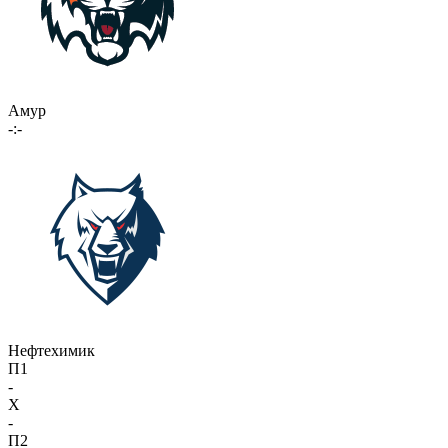
Амур
-:-
Нефтехимик
П1
-
X
-
П2