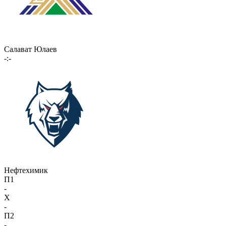
Салават Юлаев
-:-
Нефтехимик
П1
-
X
-
П2
-