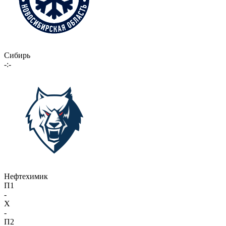
Сибирь
-:-
Нефтехимик
П1
-
X
-
П2