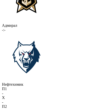
Адмирал
-:-
Нефтехимик
П1
-
X
-
П2