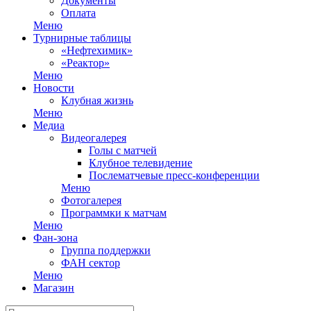
Документы
Оплата
Меню
Турнирные таблицы
«Нефтехимик»
«Реактор»
Меню
Новости
Клубная жизнь
Меню
Медиа
Видеогалерея
Голы с матчей
Клубное телевидение
Послематчевые пресс-конференции
Меню
Фотогалерея
Программки к матчам
Меню
Фан-зона
Группа поддержки
ФАН сектор
Меню
Магазин