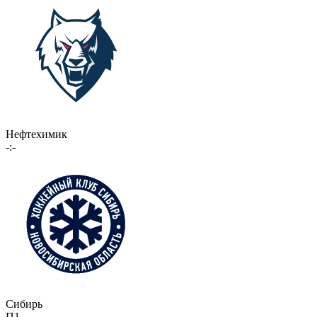
Нефтехимик
-:-
Сибирь
П1