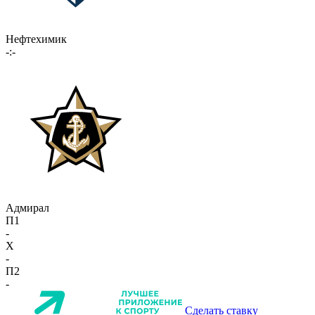
Нефтехимик
-:-
Адмирал
П1
-
X
-
П2
-
Сделать ставку