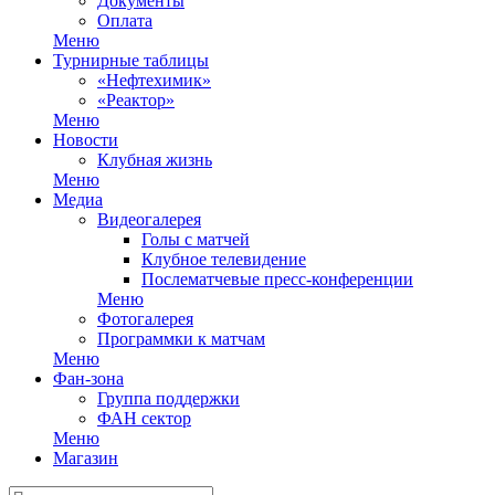
Документы
Оплата
Меню
Турнирные таблицы
«Нефтехимик»
«Реактор»
Меню
Новости
Клубная жизнь
Меню
Медиа
Видеогалерея
Голы с матчей
Клубное телевидение
Послематчевые пресс-конференции
Меню
Фотогалерея
Программки к матчам
Меню
Фан-зона
Группа поддержки
ФАН сектор
Меню
Магазин