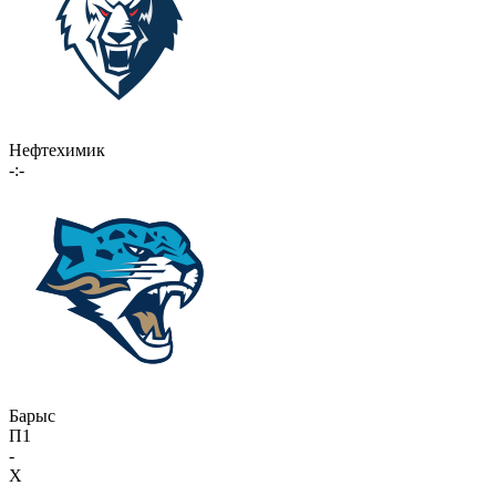
Нефтехимик
-:-
Барыс
П1
-
X
-