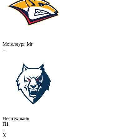
Металлург Мг
-:-
Нефтехимик
П1
-
X