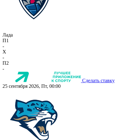
Лада
П1
-
X
-
П2
-
Сделать ставку
25 сентября 2026, Пт, 00:00