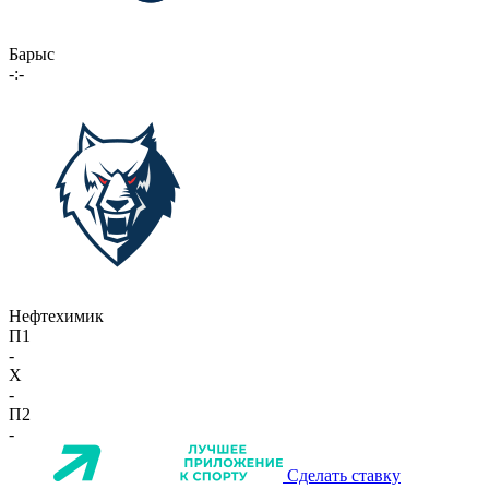
Барыс
-:-
Нефтехимик
П1
-
X
-
П2
-
Сделать ставку