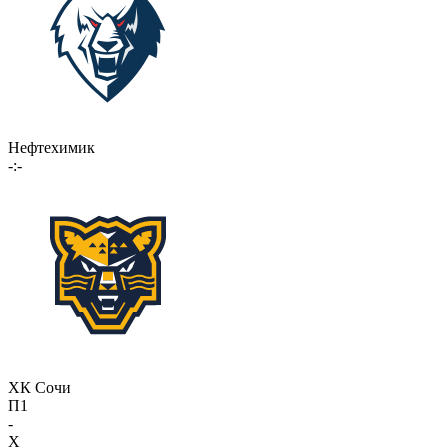
Нефтехимик
-:-
ХК Сочи
П1
-
X