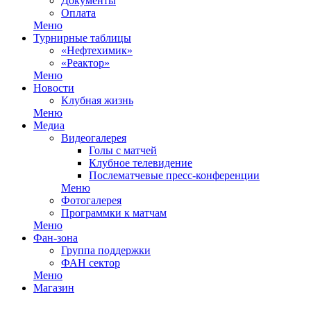
Документы
Оплата
Меню
Турнирные таблицы
«Нефтехимик»
«Реактор»
Меню
Новости
Клубная жизнь
Меню
Медиа
Видеогалерея
Голы с матчей
Клубное телевидение
Послематчевые пресс-конференции
Меню
Фотогалерея
Программки к матчам
Меню
Фан-зона
Группа поддержки
ФАН сектор
Меню
Магазин