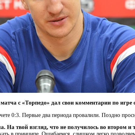
атча с «Торпедо» дал свои комментарии по игре 
чете 0:3. Первые два периода провалили. Поздно просн
а. На твой взгляд, что не получилось во втором и 
ать в принципе. Ошибаемся, слишком легко позволяем