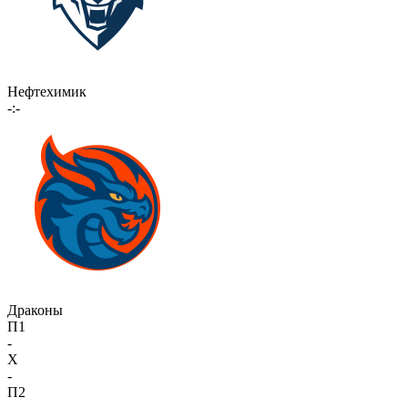
Нефтехимик
-:-
Драконы
П1
-
X
-
П2