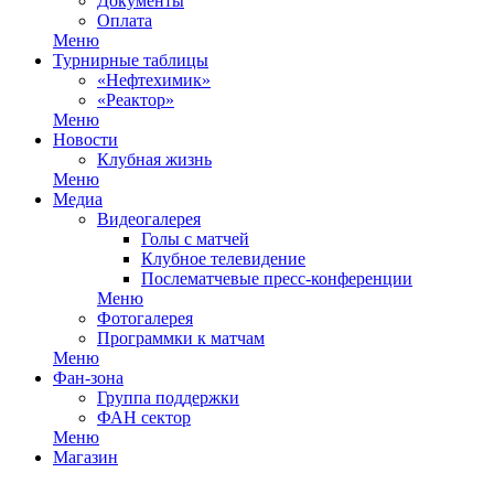
Документы
Оплата
Меню
Турнирные таблицы
«Нефтехимик»
«Реактор»
Меню
Новости
Клубная жизнь
Меню
Медиа
Видеогалерея
Голы с матчей
Клубное телевидение
Послематчевые пресс-конференции
Меню
Фотогалерея
Программки к матчам
Меню
Фан-зона
Группа поддержки
ФАН сектор
Меню
Магазин