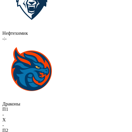
Нефтехимик
-:-
Драконы
П1
-
X
-
П2