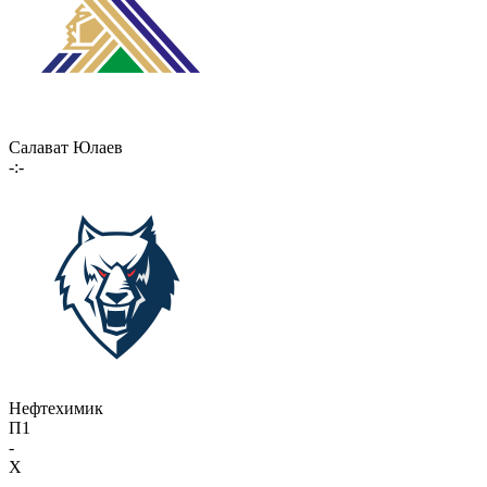
Салават Юлаев
-:-
Нефтехимик
П1
-
X
-