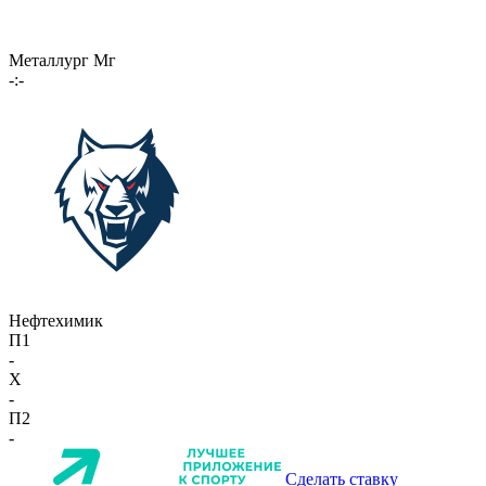
Металлург Мг
-:-
Нефтехимик
П1
-
X
-
П2
-
Сделать ставку