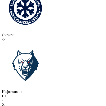
Сибирь
-:-
Нефтехимик
П1
-
X