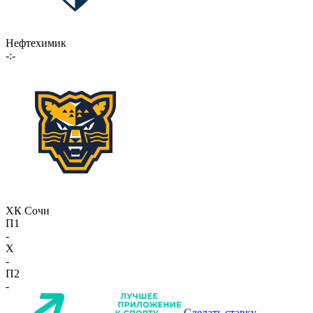
Нефтехимик
-:-
ХК Сочи
П1
-
X
-
П2
-
Сделать ставку