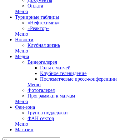
Документы
Оплата
Меню
Турнирные таблицы
«Нефтехимик»
«Реактор»
Меню
Новости
Клубная жизнь
Меню
Медиа
Видеогалерея
Голы с матчей
Клубное телевидение
Послематчевые пресс-конференции
Меню
Фотогалерея
Программки к матчам
Меню
Фан-зона
Группа поддержки
ФАН сектор
Меню
Магазин