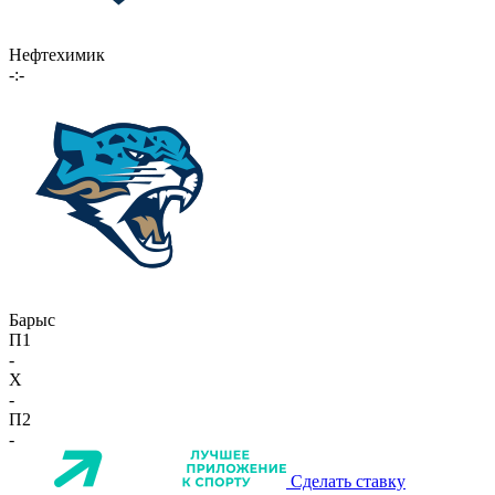
Нефтехимик
-:-
Барыс
П1
-
X
-
П2
-
Сделать ставку