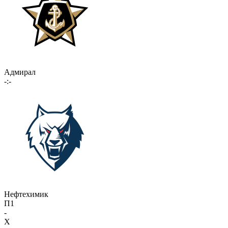
Адмирал
-:-
Нефтехимик
П1
-
X