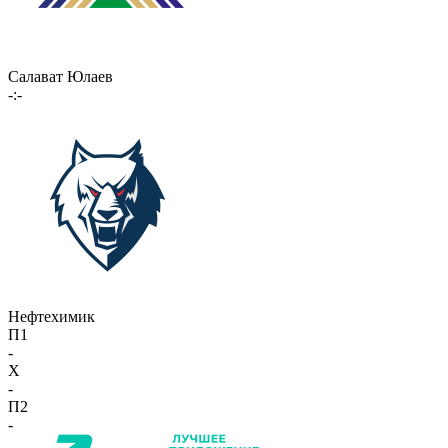
Салават Юлаев
-:-
Нефтехимик
П1
-
X
-
П2
-