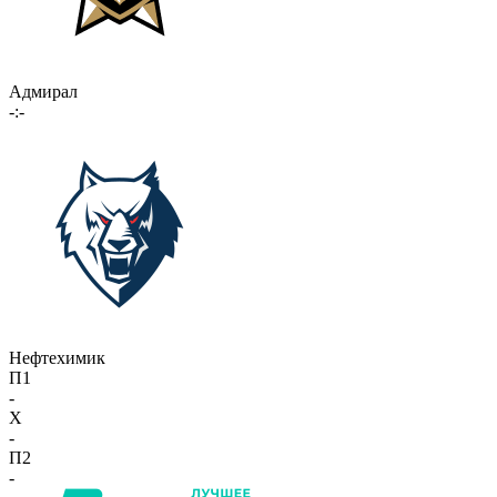
Адмирал
-:-
Нефтехимик
П1
-
X
-
П2
-