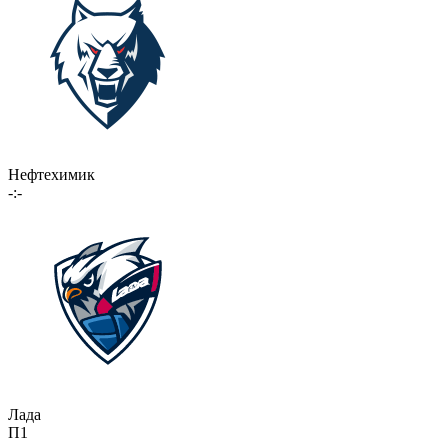
Нефтехимик
-:-
Лада
П1