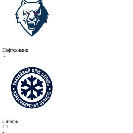
Нефтехимик
-:-
Сибирь
П1
-