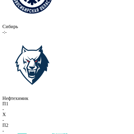
Сибирь
-:-
Нефтехимик
П1
-
X
-
П2
-