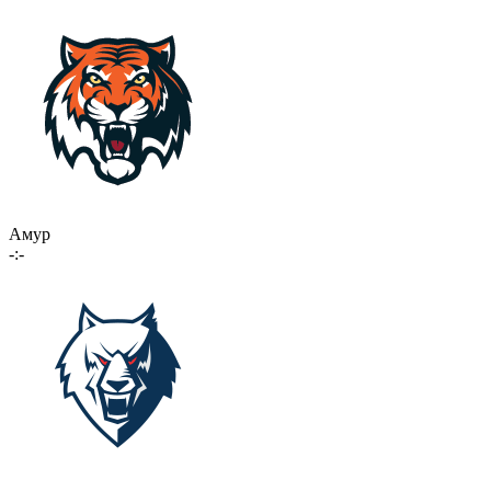
Амур
-:-