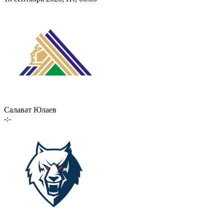
Салават Юлаев
-:-