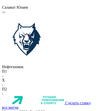
Салават Юлаев
-:-
Нефтехимик
П1
-
X
-
П2
-
Сделать ставку
все матчи