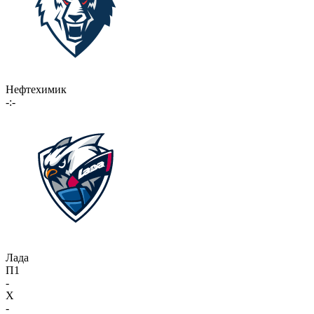
Нефтехимик
-:-
Лада
П1
-
X
-