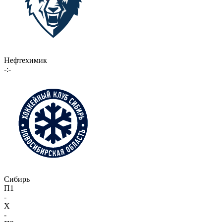
Нефтехимик
-:-
Сибирь
П1
-
X
-