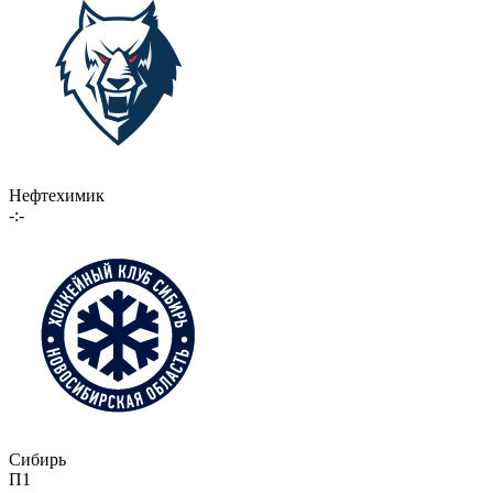
Нефтехимик
-:-
Сибирь
П1