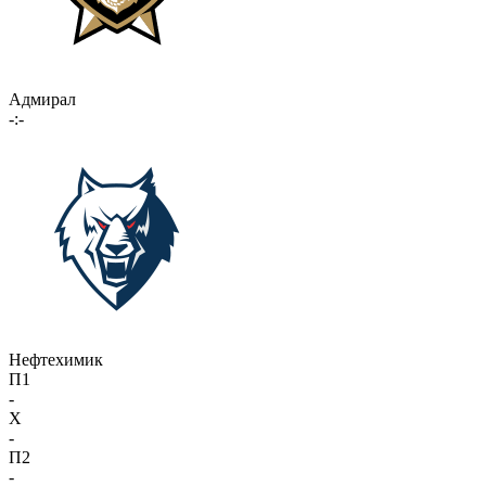
Адмирал
-:-
Нефтехимик
П1
-
X
-
П2
-