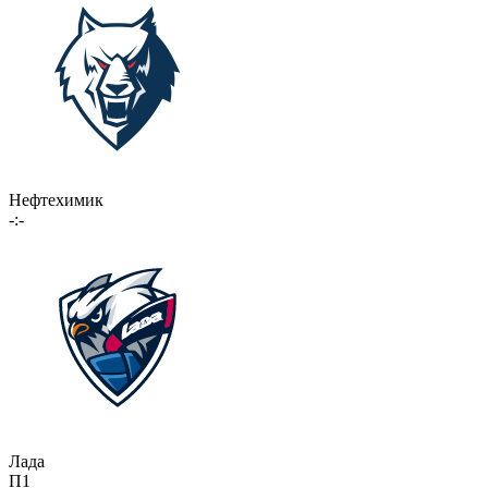
Нефтехимик
-:-
Лада
П1