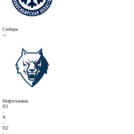
Сибирь
-:-
Нефтехимик
П1
-
X
-
П2
-