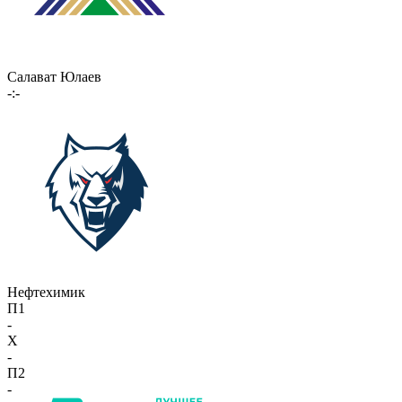
Салават Юлаев
-:-
Нефтехимик
П1
-
X
-
П2
-