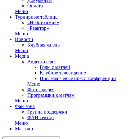
Документы
Оплата
Меню
Турнирные таблицы
«Нефтехимик»
«Реактор»
Меню
Новости
Клубная жизнь
Меню
Медиа
Видеогалерея
Голы с матчей
Клубное телевидение
Послематчевые пресс-конференции
Меню
Фотогалерея
Программки к матчам
Меню
Фан-зона
Группа поддержки
ФАН сектор
Меню
Магазин