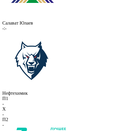
Салават Юлаев
-:-
Нефтехимик
П1
-
X
-
П2
-