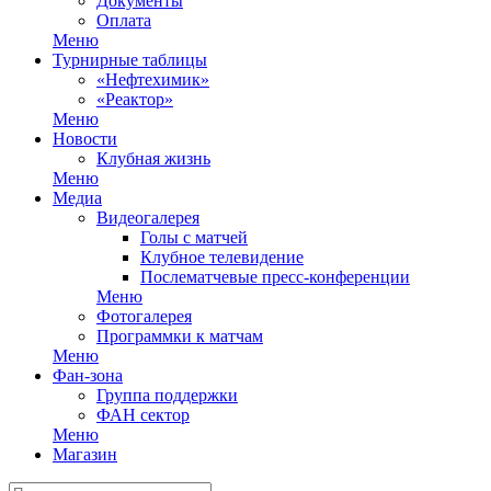
Документы
Оплата
Меню
Турнирные таблицы
«Нефтехимик»
«Реактор»
Меню
Новости
Клубная жизнь
Меню
Медиа
Видеогалерея
Голы с матчей
Клубное телевидение
Послематчевые пресс-конференции
Меню
Фотогалерея
Программки к матчам
Меню
Фан-зона
Группа поддержки
ФАН сектор
Меню
Магазин