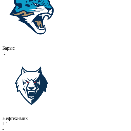
Барыс
-:-
Нефтехимик
П1
-