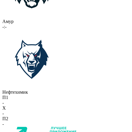
Амур
-:-
Нефтехимик
П1
-
X
-
П2
-