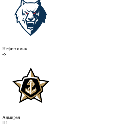
Нефтехимик
-:-
Адмирал
П1
-