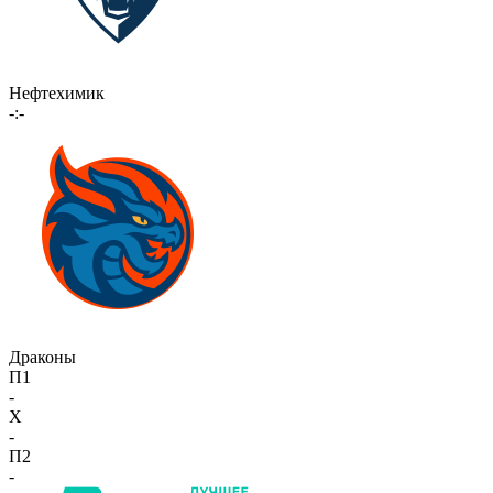
Нефтехимик
-:-
Драконы
П1
-
X
-
П2
-