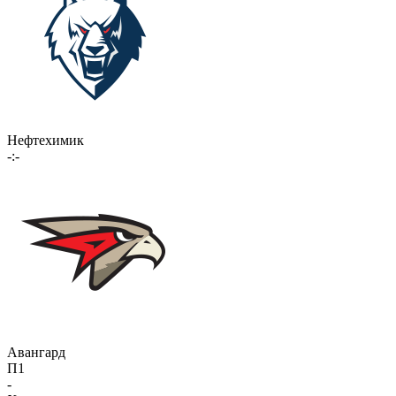
Нефтехимик
-:-
Авангард
П1
-