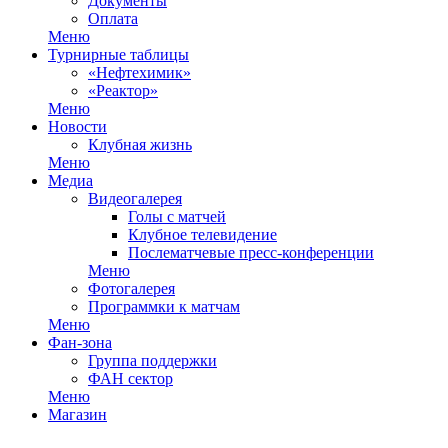
Документы
Оплата
Меню
Турнирные таблицы
«Нефтехимик»
«Реактор»
Меню
Новости
Клубная жизнь
Меню
Медиа
Видеогалерея
Голы с матчей
Клубное телевидение
Послематчевые пресс-конференции
Меню
Фотогалерея
Программки к матчам
Меню
Фан-зона
Группа поддержки
ФАН сектор
Меню
Магазин