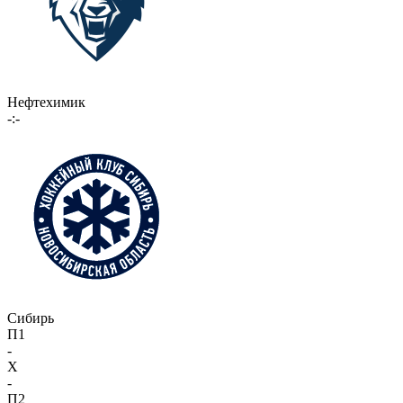
Нефтехимик
-:-
Сибирь
П1
-
X
-
П2