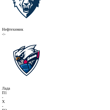
Нефтехимик
-:-
Лада
П1
-
X
-