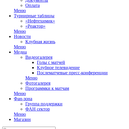
Документы
Оплата
Меню
Турнирные таблицы
«Нефтехимик»
«Реактор»
Меню
Новости
Клубная жизнь
Меню
Медиа
Видеогалерея
Голы с матчей
Клубное телевидение
Послематчевые пресс-конференции
Меню
Фотогалерея
Программки к матчам
Меню
Фан-зона
Группа поддержки
ФАН сектор
Меню
Магазин