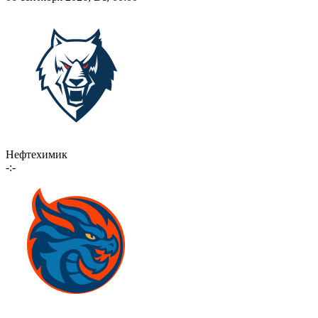
Нефтехимик
-:-