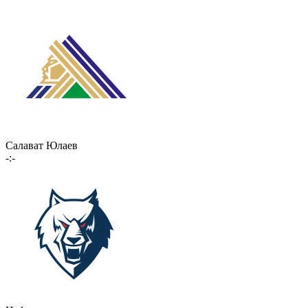
Салават Юлаев
-:-