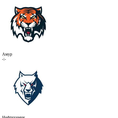
Амур
-:-
Нефтехимик