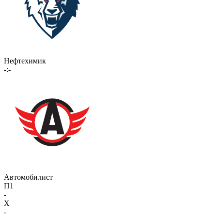
Нефтехимик
-:-
Автомобилист
П1
-
X
-