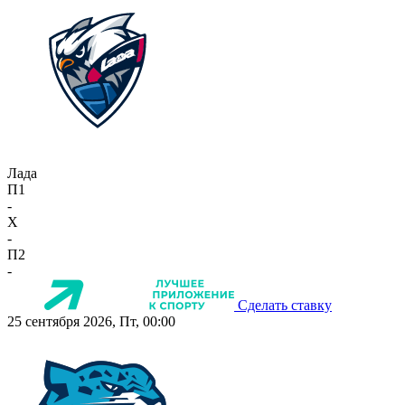
Лада
П1
-
X
-
П2
-
Сделать ставку
25 сентября 2026, Пт, 00:00