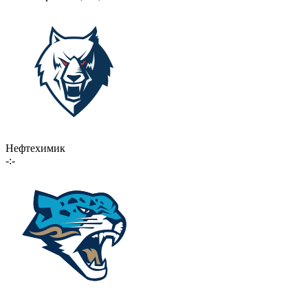
Нефтехимик
-:-