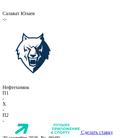
Салават Юлаев
-:-
Нефтехимик
П1
-
X
-
П2
-
Сделать ставку
20 сентября 2026, Вс, 00:00