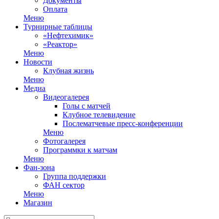
Документы
Оплата
Меню
Турнирные таблицы
«Нефтехимик»
«Реактор»
Меню
Новости
Клубная жизнь
Меню
Медиа
Видеогалерея
Голы с матчей
Клубное телевидение
Послематчевые пресс-конференции
Меню
Фотогалерея
Программки к матчам
Меню
Фан-зона
Группа поддержки
ФАН сектор
Меню
Магазин