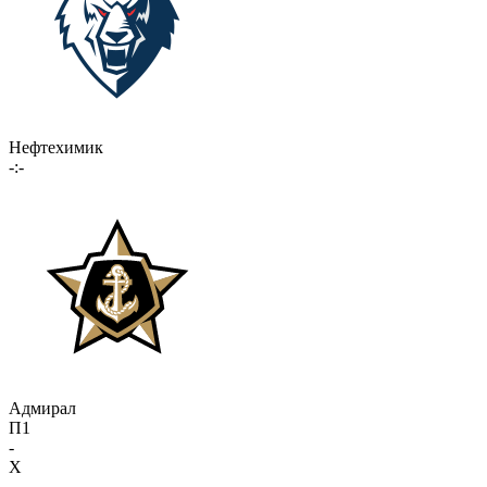
Нефтехимик
-:-
Адмирал
П1
-
X
-