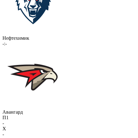
Нефтехимик
-:-
Авангард
П1
-
X
-