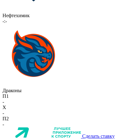
Нефтехимик
-:-
Драконы
П1
-
X
-
П2
-
Сделать ставку