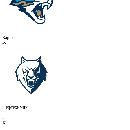
Барыс
-:-
Нефтехимик
П1
-
X
-