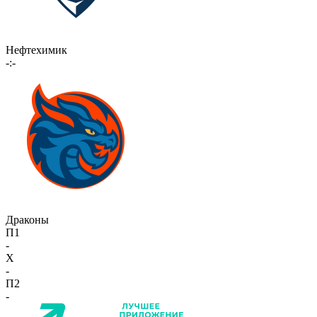
Нефтехимик
-:-
Драконы
П1
-
X
-
П2
-