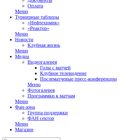
Документы
Оплата
Меню
Турнирные таблицы
«Нефтехимик»
«Реактор»
Меню
Новости
Клубная жизнь
Меню
Медиа
Видеогалерея
Голы с матчей
Клубное телевидение
Послематчевые пресс-конференции
Меню
Фотогалерея
Программки к матчам
Меню
Фан-зона
Группа поддержки
ФАН сектор
Меню
Магазин