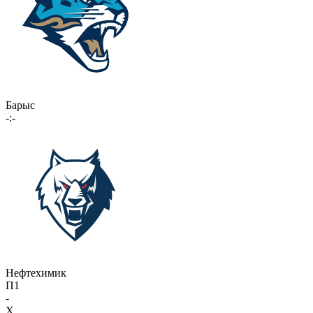
Барыс
-:-
Нефтехимик
П1
-
X