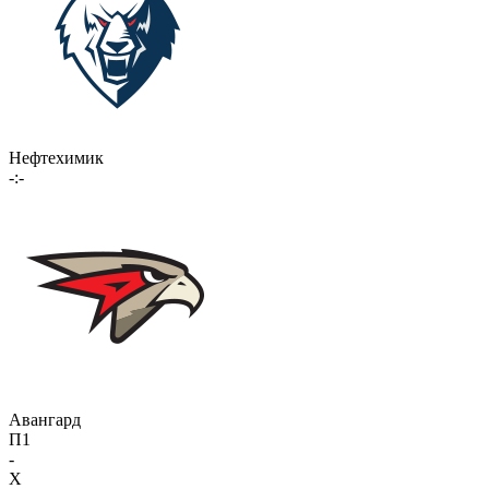
Нефтехимик
-:-
Авангард
П1
-
X