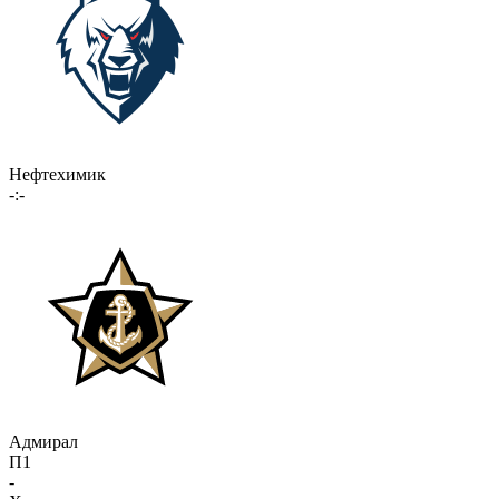
Нефтехимик
-:-
Адмирал
П1
-