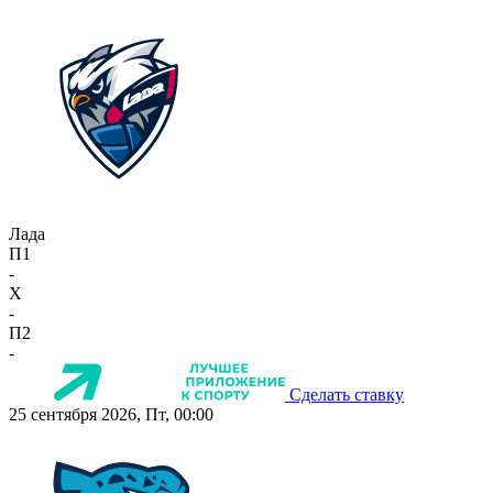
Лада
П1
-
X
-
П2
-
Сделать ставку
25 сентября 2026, Пт, 00:00