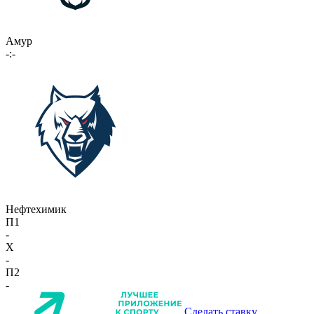
Амур
-:-
Нефтехимик
П1
-
X
-
П2
-
Сделать ставку