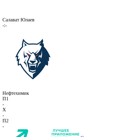
Салават Юлаев
-:-
Нефтехимик
П1
-
X
-
П2
-