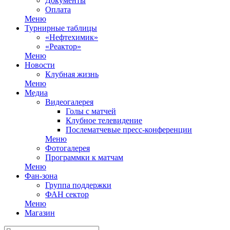
Документы
Оплата
Меню
Турнирные таблицы
«Нефтехимик»
«Реактор»
Меню
Новости
Клубная жизнь
Меню
Медиа
Видеогалерея
Голы с матчей
Клубное телевидение
Послематчевые пресс-конференции
Меню
Фотогалерея
Программки к матчам
Меню
Фан-зона
Группа поддержки
ФАН сектор
Меню
Магазин