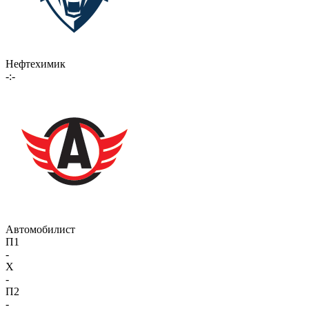
Нефтехимик
-:-
Автомобилист
П1
-
X
-
П2
-