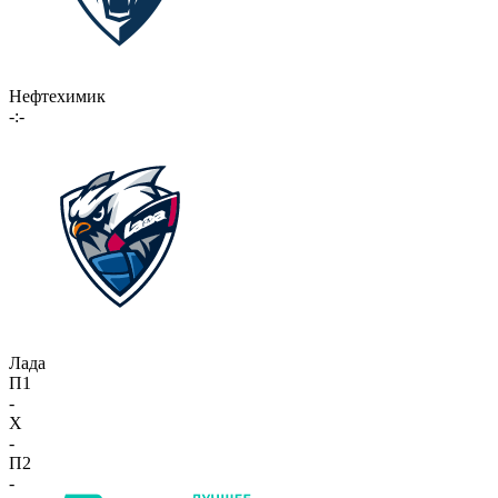
Нефтехимик
-:-
Лада
П1
-
X
-
П2
-