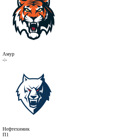
Амур
-:-
Нефтехимик
П1