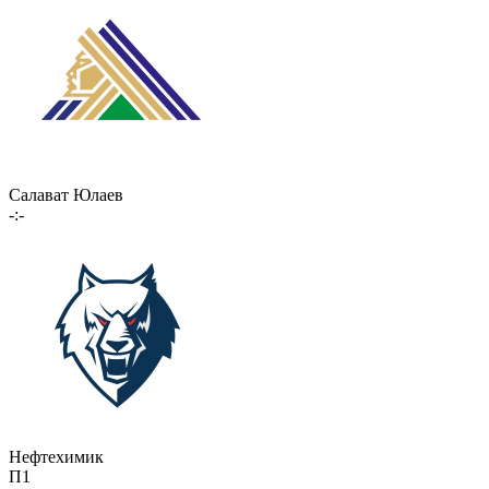
Салават Юлаев
-:-
Нефтехимик
П1