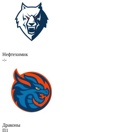
Нефтехимик
-:-
Драконы
П1