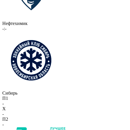
Нефтехимик
-:-
Сибирь
П1
-
X
-
П2
-