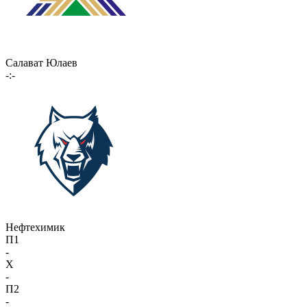
Салават Юлаев
-:-
Нефтехимик
П1
-
X
-
П2
-