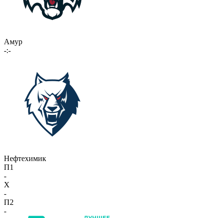
Амур
-:-
Нефтехимик
П1
-
X
-
П2
-