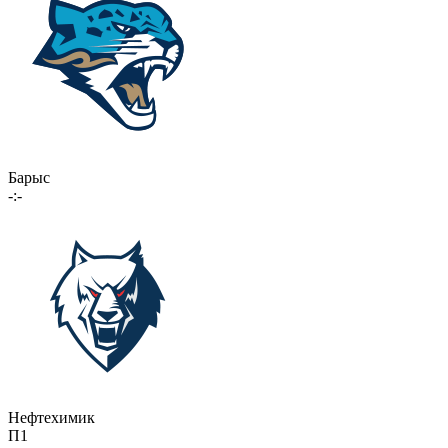
Барыс
-:-
Нефтехимик
П1