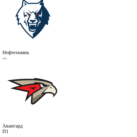
Нефтехимик
-:-
Авангард
П1
-