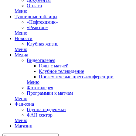
Документы
Оплата
Меню
Турнирные таблицы
«Нефтехимик»
«Реактор»
Меню
Новости
Клубная жизнь
Меню
Медиа
Видеогалерея
Голы с матчей
Клубное телевидение
Послематчевые пресс-конференции
Меню
Фотогалерея
Программки к матчам
Меню
Фан-зона
Группа поддержки
ФАН сектор
Меню
Магазин