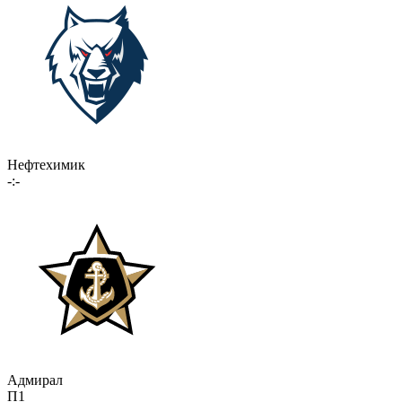
Нефтехимик
-:-
Адмирал
П1