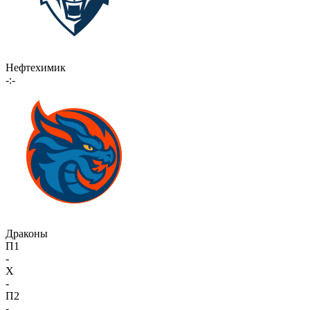
Нефтехимик
-:-
Драконы
П1
-
X
-
П2
-