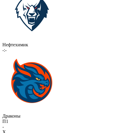
Нефтехимик
-:-
Драконы
П1
-
X