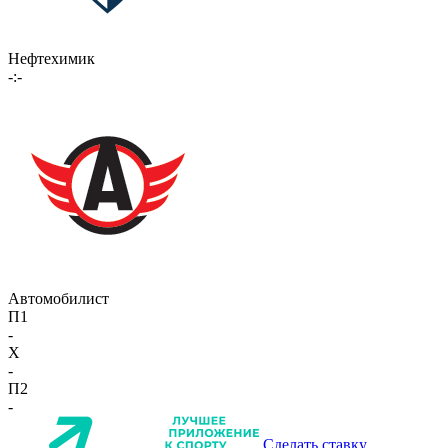
Нефтехимик
-:-
Автомобилист
П1
-
X
-
П2
-
Сделать ставку