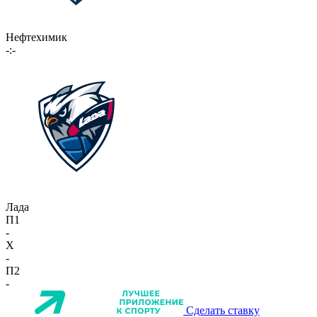
Нефтехимик
-:-
Лада
П1
-
X
-
П2
-
Сделать ставку