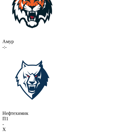
Амур
-:-
Нефтехимик
П1
-
X