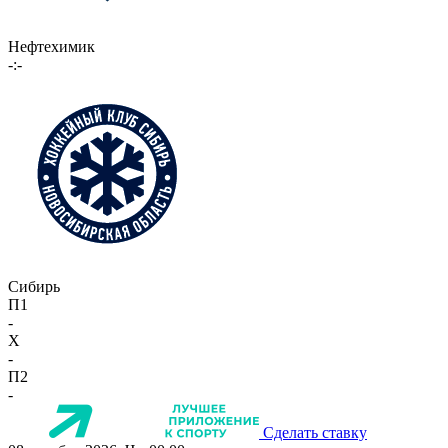
Нефтехимик
-:-
Сибирь
П1
-
X
-
П2
-
Сделать ставку