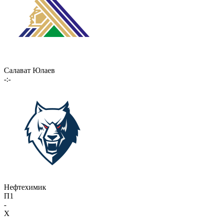
Салават Юлаев
-:-
Нефтехимик
П1
-
X