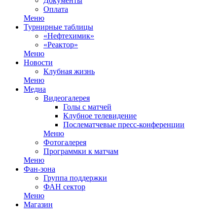
Документы
Оплата
Меню
Турнирные таблицы
«Нефтехимик»
«Реактор»
Меню
Новости
Клубная жизнь
Меню
Медиа
Видеогалерея
Голы с матчей
Клубное телевидение
Послематчевые пресс-конференции
Меню
Фотогалерея
Программки к матчам
Меню
Фан-зона
Группа поддержки
ФАН сектор
Меню
Магазин