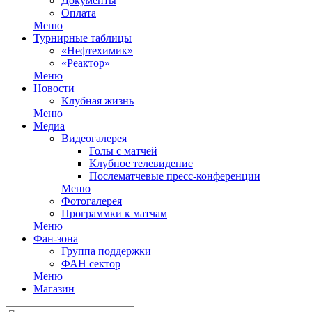
Документы
Оплата
Меню
Турнирные таблицы
«Нефтехимик»
«Реактор»
Меню
Новости
Клубная жизнь
Меню
Медиа
Видеогалерея
Голы с матчей
Клубное телевидение
Послематчевые пресс-конференции
Меню
Фотогалерея
Программки к матчам
Меню
Фан-зона
Группа поддержки
ФАН сектор
Меню
Магазин