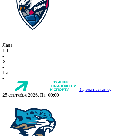
Лада
П1
-
X
-
П2
-
Сделать ставку
25 сентября 2026, Пт, 00:00