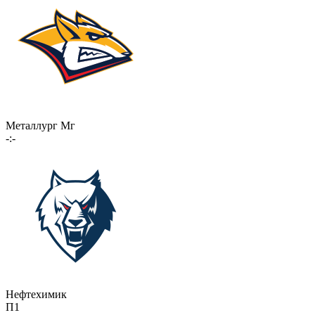
Металлург Мг
-:-
Нефтехимик
П1