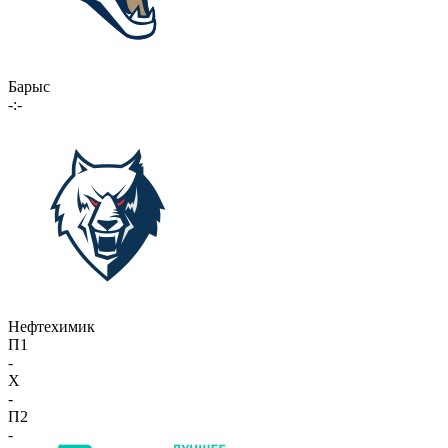
Барыс
-:-
Нефтехимик
П1
-
X
-
П2
-