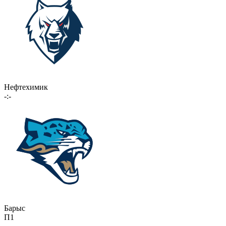
Нефтехимик
-:-
Барыс
П1