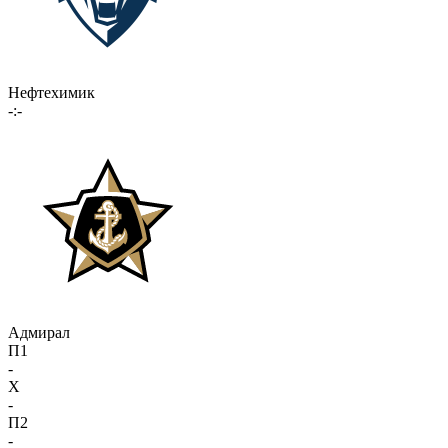
Нефтехимик
-:-
Адмирал
П1
-
X
-
П2
-