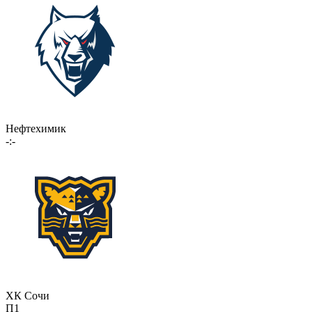
Нефтехимик
-:-
ХК Сочи
П1