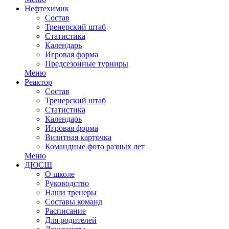
Нефтехимик
Состав
Тренерский штаб
Статистика
Календарь
Игровая форма
Предсезонные турниры
Меню
Реактор
Состав
Тренерский штаб
Статистика
Календарь
Игровая форма
Визитная карточка
Командные фото разных лет
Меню
ДЮСШ
О школе
Руководство
Наши тренеры
Составы команд
Расписание
Для родителей