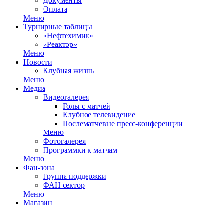
Документы
Оплата
Меню
Турнирные таблицы
«Нефтехимик»
«Реактор»
Меню
Новости
Клубная жизнь
Меню
Медиа
Видеогалерея
Голы с матчей
Клубное телевидение
Послематчевые пресс-конференции
Меню
Фотогалерея
Программки к матчам
Меню
Фан-зона
Группа поддержки
ФАН сектор
Меню
Магазин