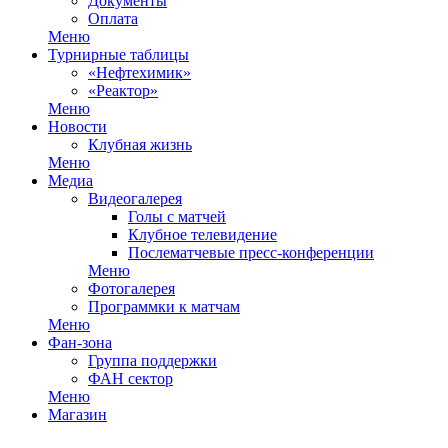
Документы
Оплата
Меню
Турнирные таблицы
«Нефтехимик»
«Реактор»
Меню
Новости
Клубная жизнь
Меню
Медиа
Видеогалерея
Голы с матчей
Клубное телевидение
Послематчевые пресс-конференции
Меню
Фотогалерея
Программки к матчам
Меню
Фан-зона
Группа поддержки
ФАН сектор
Меню
Магазин