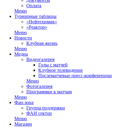
Документы
Оплата
Меню
Турнирные таблицы
«Нефтехимик»
«Реактор»
Меню
Новости
Клубная жизнь
Меню
Медиа
Видеогалерея
Голы с матчей
Клубное телевидение
Послематчевые пресс-конференции
Меню
Фотогалерея
Программки к матчам
Меню
Фан-зона
Группа поддержки
ФАН сектор
Меню
Магазин