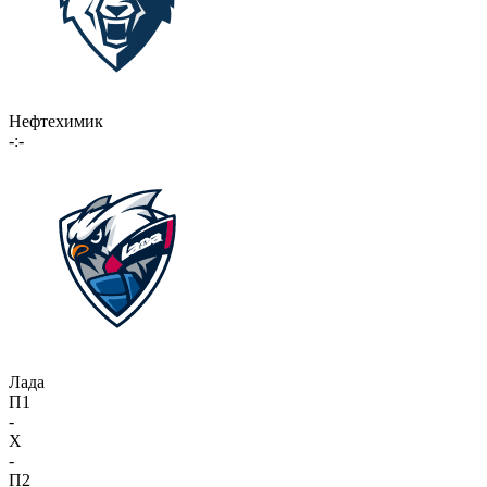
Нефтехимик
-:-
Лада
П1
-
X
-
П2