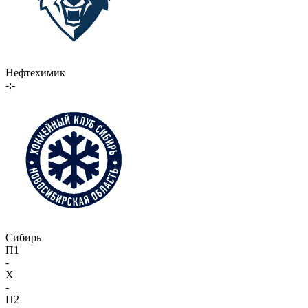
Нефтехимик
-:-
Сибирь
П1
-
X
-
П2