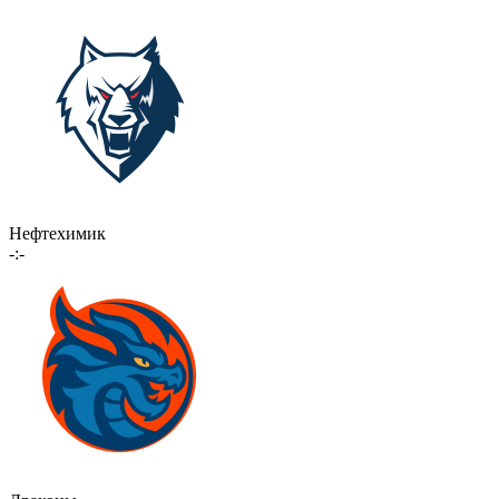
Нефтехимик
-:-