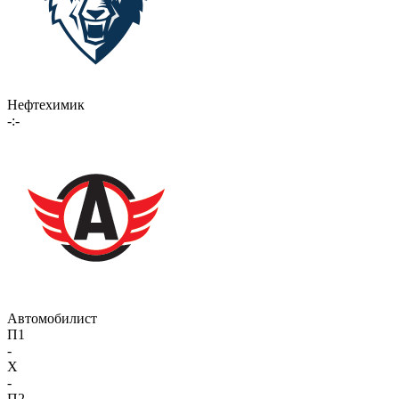
Нефтехимик
-:-
Автомобилист
П1
-
X
-
П2