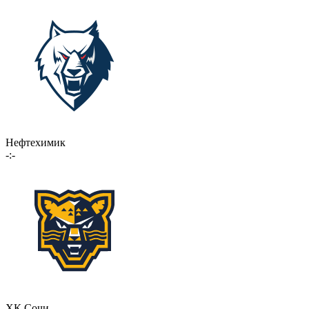
Нефтехимик
-:-
ХК Сочи