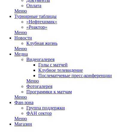
Документы
Оплата
Меню
Турнирные таблицы
«Нефтехимик»
«Реактор»
Меню
Новости
Клубная жизнь
Меню
Медиа
Видеогалерея
Голы с матчей
Клубное телевидение
Послематчевые пресс-конференции
Меню
Фотогалерея
Программки к матчам
Меню
Фан-зона
Группа поддержки
ФАН сектор
Меню
Магазин