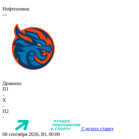
Нефтехимик
-:-
Драконы
П1
-
X
-
П2
-
Сделать ставку
08 сентября 2026, Вт, 00:00