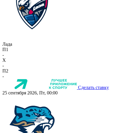
Лада
П1
-
X
-
П2
-
Сделать ставку
25 сентября 2026, Пт, 00:00