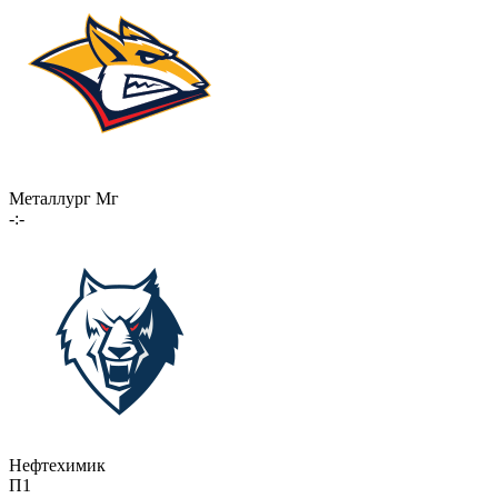
Металлург Мг
-:-
Нефтехимик
П1