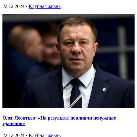
22.12.2024 •
Клубная жизнь
Олег Леонтьев: «На результат повлияли ненужные
удаления»
22.12.2024 •
Клубная жизнь