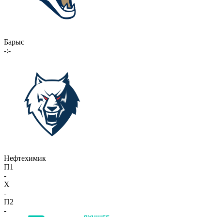
Барыс
-:-
Нефтехимик
П1
-
X
-
П2
-