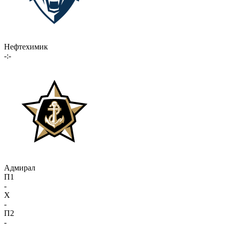
Нефтехимик
-:-
Адмирал
П1
-
X
-
П2
-