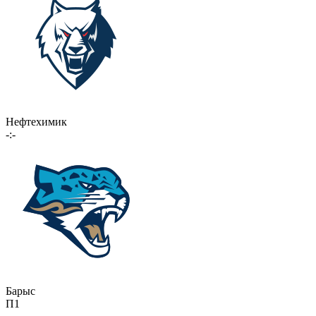
Нефтехимик
-:-
Барыс
П1