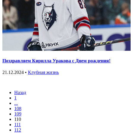
Поздравляем Кирилла Уракова с Днем рождения!
21.12.2024 •
Клубная жизнь
Назад
1
...
108
109
110
111
112