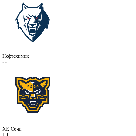
Нефтехимик
-:-
ХК Сочи
П1