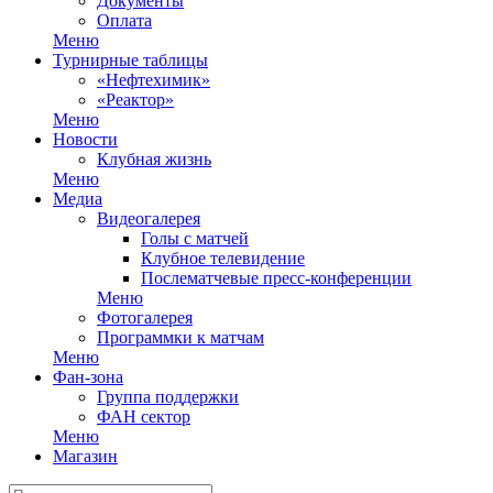
Документы
Оплата
Меню
Турнирные таблицы
«Нефтехимик»
«Реактор»
Меню
Новости
Клубная жизнь
Меню
Медиа
Видеогалерея
Голы с матчей
Клубное телевидение
Послематчевые пресс-конференции
Меню
Фотогалерея
Программки к матчам
Меню
Фан-зона
Группа поддержки
ФАН сектор
Меню
Магазин