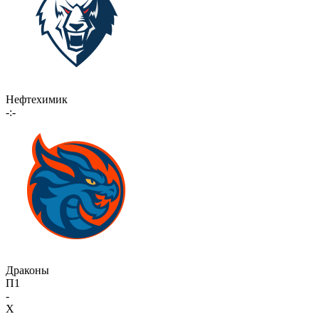
Нефтехимик
-:-
Драконы
П1
-
X