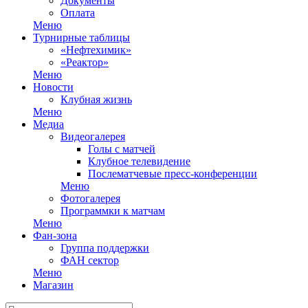
Документы
Оплата
Меню
Турнирные таблицы
«Нефтехимик»
«Реактор»
Меню
Новости
Клубная жизнь
Меню
Медиа
Видеогалерея
Голы с матчей
Клубное телевидение
Послематчевые пресс-конференции
Меню
Фотогалерея
Программки к матчам
Меню
Фан-зона
Группа поддержки
ФАН сектор
Меню
Магазин