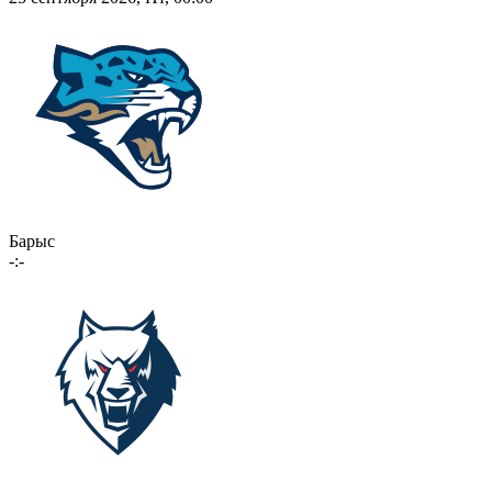
Барыс
-:-