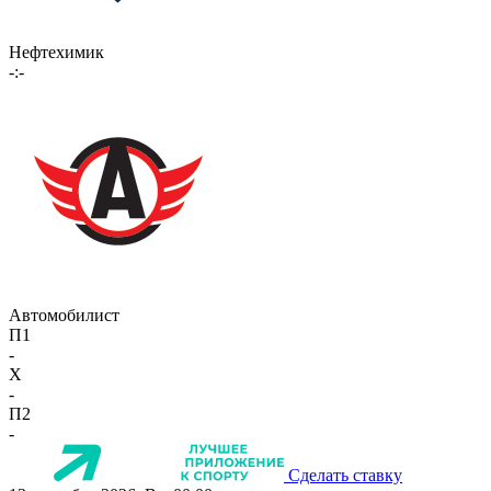
Нефтехимик
-:-
Автомобилист
П1
-
X
-
П2
-
Сделать ставку