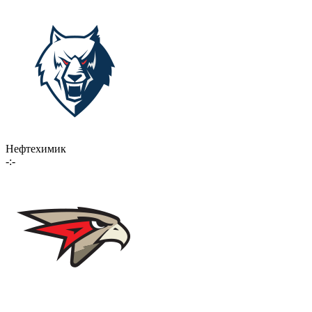
Нефтехимик
-:-