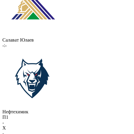
Салават Юлаев
-:-
Нефтехимик
П1
-
X
-