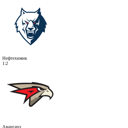
Нефтехимик
1:2
Авангард