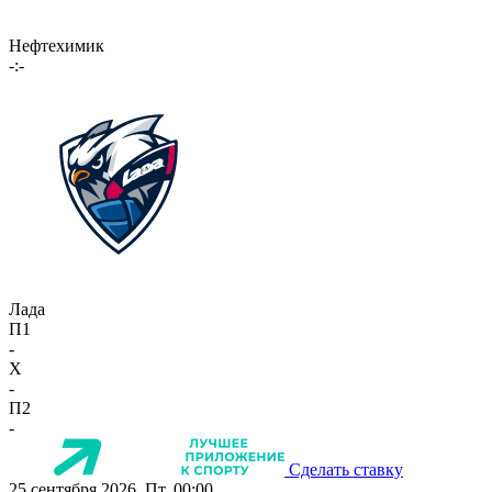
Нефтехимик
-:-
Лада
П1
-
X
-
П2
-
Сделать ставку
25 сентября 2026, Пт, 00:00