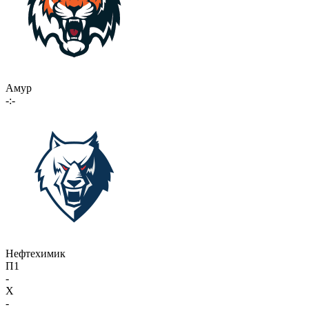
Амур
-:-
Нефтехимик
П1
-
X
-