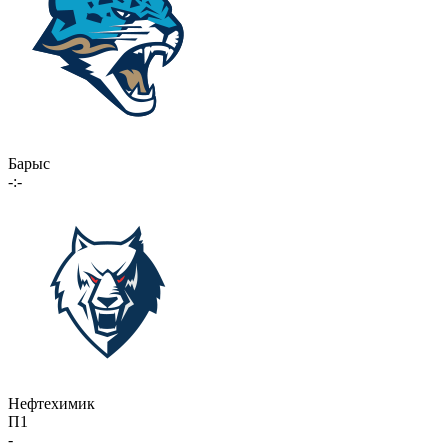
Барыс
-:-
Нефтехимик
П1
-