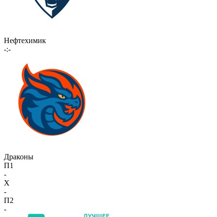
Нефтехимик
-:-
Драконы
П1
-
X
-
П2
-