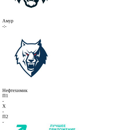
Амур
-:-
Нефтехимик
П1
-
X
-
П2
-