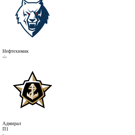
Нефтехимик
-:-
Адмирал
П1
-