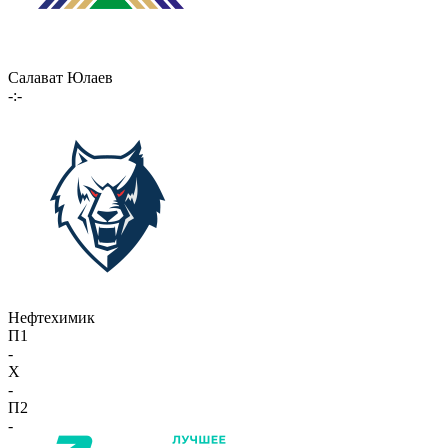
Салават Юлаев
-:-
Нефтехимик
П1
-
X
-
П2
-