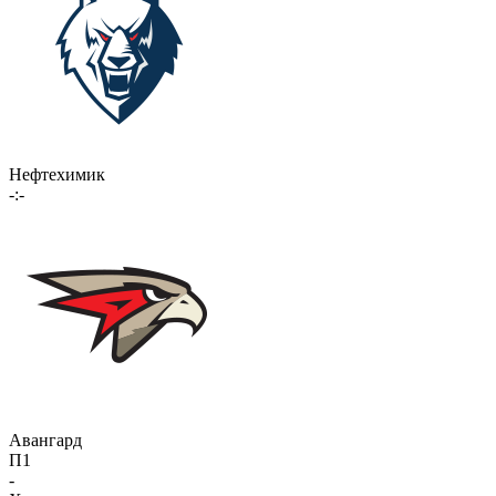
Нефтехимик
-:-
Авангард
П1
-