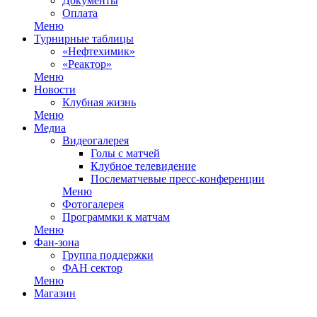
Документы
Оплата
Меню
Турнирные таблицы
«Нефтехимик»
«Реактор»
Меню
Новости
Клубная жизнь
Меню
Медиа
Видеогалерея
Голы с матчей
Клубное телевидение
Послематчевые пресс-конференции
Меню
Фотогалерея
Программки к матчам
Меню
Фан-зона
Группа поддержки
ФАН сектор
Меню
Магазин