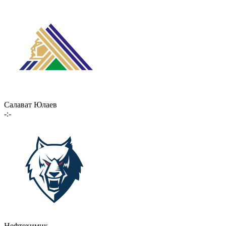
Салават Юлаев
-:-
Нефтехимик