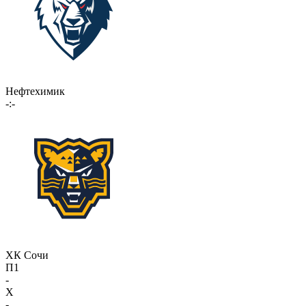
Нефтехимик
-:-
ХК Сочи
П1
-
X
-