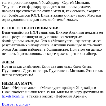
гол и просто шикарный бомбардир - Сергей Мозякин.
Текущий сезон форвард проводит в плановом режиме,
набирая практически по очку а матч и, как обычно, входит в
топ-бомбардиров КХЛ. Видеть вживую игру такого Мастера -
одно удовольствие для всех любителей хоккея.
В ЗОНЕ ОСОБОГО ВНИМАНИЯ
Вернувшийся из НХЛ защитник Виктор Антипин показывает
очень результативную игру и является четвертым
бомбардиром команды. Это в «Металлурге», где всегда масса
результативных нападающих. Антипин большую часть своих
очков Антипин набирает в большинстве. При этом он далеко
не чистый распасовщик, а скорее даже защитник-снайпер.
ЖДЕМ
Новая дуэль снайперов. Если два дня назад была битва
Пуустинен - Доус, то теперь Пуустинен - Мозякин. Это никак
нельзя пропустить!
ИДЕМ НА МАТЧ
Матч «Нефтехимик» – «Металлург» пройдет 21 декабря в
Нижнекамске и начнется в 19.00. Билеты на игру доступны на
tickets.hcnh.ru
, а также в кассах «Нефтехим Арены».
Возврат к списку