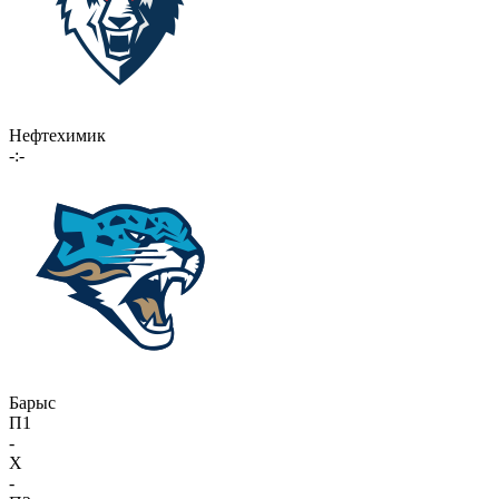
Нефтехимик
-:-
Барыс
П1
-
X
-