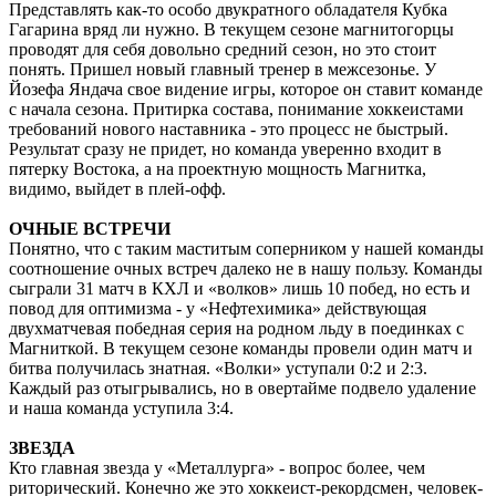
Представлять как-то особо двукратного обладателя Кубка
Гагарина вряд ли нужно. В текущем сезоне магнитогорцы
проводят для себя довольно средний сезон, но это стоит
понять. Пришел новый главный тренер в межсезонье. У
Йозефа Яндача свое видение игры, которое он ставит команде
с начала сезона. Притирка состава, понимание хоккеистами
требований нового наставника - это процесс не быстрый.
Результат сразу не придет, но команда уверенно входит в
пятерку Востока, а на проектную мощность Магнитка,
видимо, выйдет в плей-офф.
ОЧНЫЕ ВСТРЕЧИ
Понятно, что с таким маститым соперником у нашей команды
соотношение очных встреч далеко не в нашу пользу. Команды
сыграли 31 матч в КХЛ и «волков» лишь 10 побед, но есть и
повод для оптимизма - у «Нефтехимика» действующая
двухматчевая победная серия на родном льду в поединках с
Магниткой. В текущем сезоне команды провели один матч и
битва получилась знатная. «Волки» уступали 0:2 и 2:3.
Каждый раз отыгрывались, но в овертайме подвело удаление
и наша команда уступила 3:4.
ЗВЕЗДА
Кто главная звезда у «Металлурга» - вопрос более, чем
риторический. Конечно же это хоккеист-рекордсмен, человек-