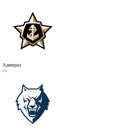
Адмирал
-:-