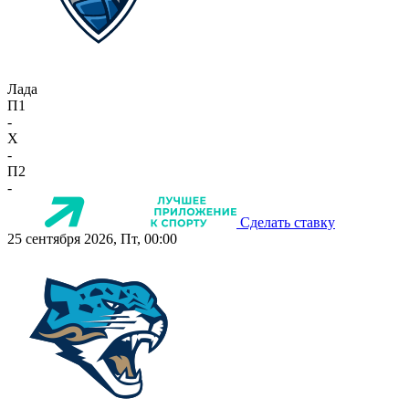
Лада
П1
-
X
-
П2
-
Сделать ставку
25 сентября 2026, Пт, 00:00