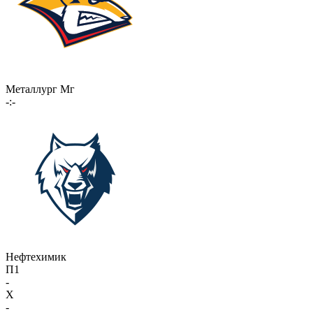
Металлург Мг
-:-
Нефтехимик
П1
-
X
-