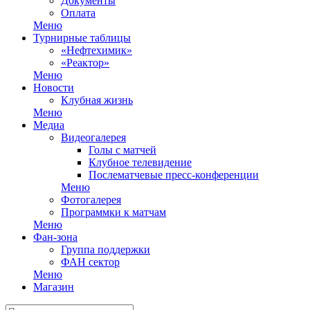
Документы
Оплата
Меню
Турнирные таблицы
«Нефтехимик»
«Реактор»
Меню
Новости
Клубная жизнь
Меню
Медиа
Видеогалерея
Голы с матчей
Клубное телевидение
Послематчевые пресс-конференции
Меню
Фотогалерея
Программки к матчам
Меню
Фан-зона
Группа поддержки
ФАН сектор
Меню
Магазин