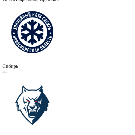
Сибирь
-:-