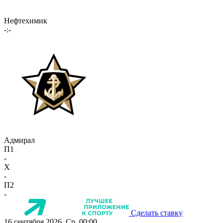
Нефтехимик
-:-
Адмирал
П1
-
X
-
П2
-
Сделать ставку
16 сентября 2026, Ср, 00:00