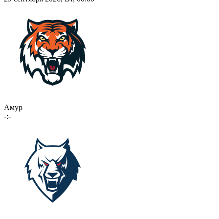
Амур
-:-