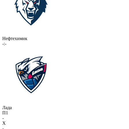
Нефтехимик
-:-
Лада
П1
-
X
-