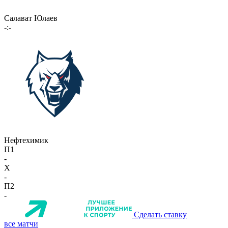
Салават Юлаев
-:-
Нефтехимик
П1
-
X
-
П2
-
Сделать ставку
все матчи