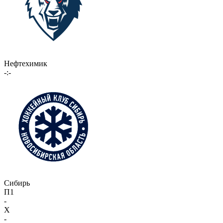
Нефтехимик
-:-
Сибирь
П1
-
X
-