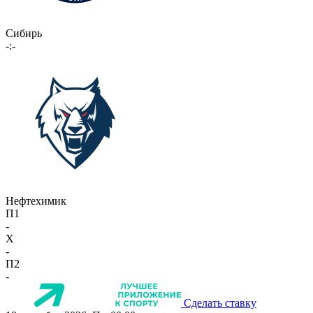
Сибирь
-:-
Нефтехимик
П1
-
X
-
П2
-
Сделать ставку