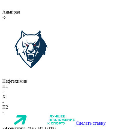
Адмирал
-:-
Нефтехимик
П1
-
X
-
П2
-
Сделать ставку
29 сентября 2026, Вт, 00:00