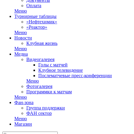
Документы
Оплата
Меню
Турнирные таблицы
«Нефтехимик»
«Реактор»
Меню
Новости
Клубная жизнь
Меню
Медиа
Видеогалерея
Голы с матчей
Клубное телевидение
Послематчевые пресс-конференции
Меню
Фотогалерея
Программки к матчам
Меню
Фан-зона
Группа поддержки
ФАН сектор
Меню
Магазин