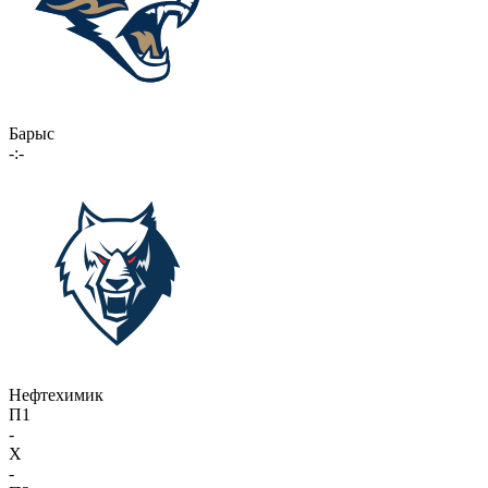
Барыс
-:-
Нефтехимик
П1
-
X
-