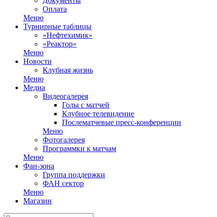
Документы
Оплата
Меню
Турнирные таблицы
«Нефтехимик»
«Реактор»
Меню
Новости
Клубная жизнь
Меню
Медиа
Видеогалерея
Голы с матчей
Клубное телевидение
Послематчевые пресс-конференции
Меню
Фотогалерея
Программки к матчам
Меню
Фан-зона
Группа поддержки
ФАН сектор
Меню
Магазин