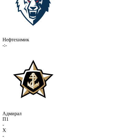
Нефтехимик
-:-
Адмирал
П1
-
X
-