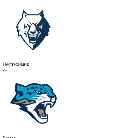
Нефтехимик
-:-