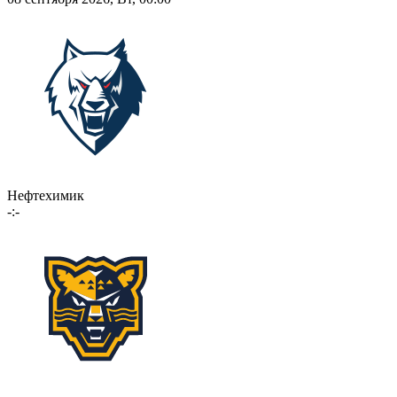
Нефтехимик
-:-