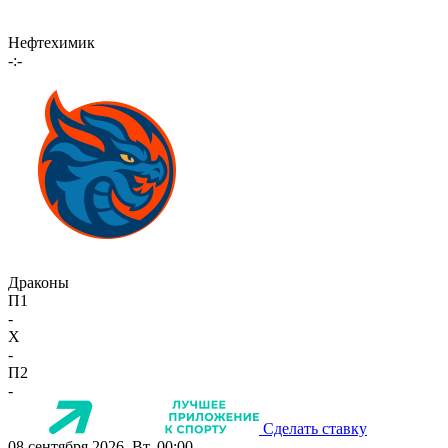
Нефтехимик
-:-
Драконы
П1
-
X
-
П2
-
Сделать ставку
08 сентября 2026, Вт, 00:00