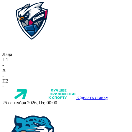
Лада
П1
-
X
-
П2
-
Сделать ставку
25 сентября 2026, Пт, 00:00