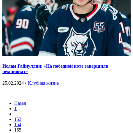
Ислам Гайнуллин: «На победной ноте завершили
чемпионат»
25.02.2024 •
Клубная жизнь
Назад
1
...
153
154
155