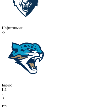
Нефтехимик
-:-
Барыс
П1
-
X
-
П2