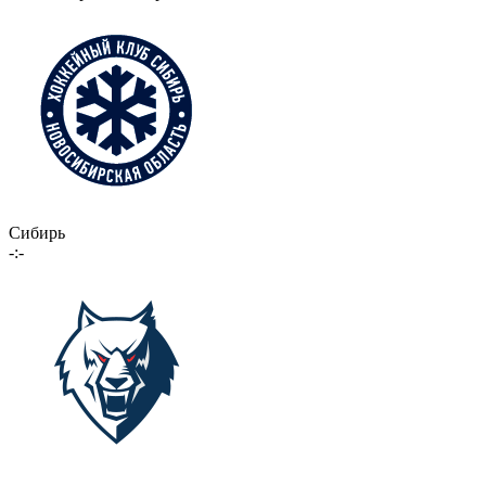
Сибирь
-:-