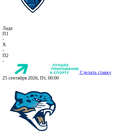
Лада
П1
-
X
-
П2
-
Сделать ставку
25 сентября 2026, Пт, 00:00