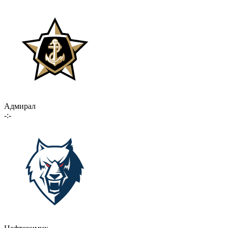
Адмирал
-:-