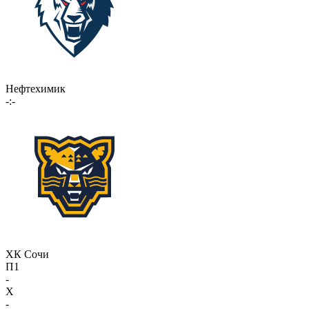
Нефтехимик
-:-
ХК Сочи
П1
-
X
-