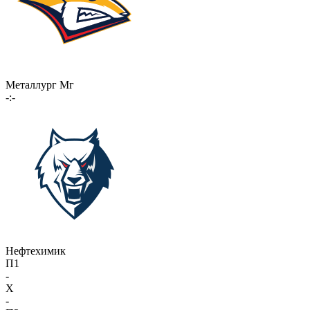
Металлург Мг
-:-
Нефтехимик
П1
-
X
-