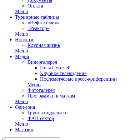
Документы
Оплата
Меню
Турнирные таблицы
«Нефтехимик»
«Реактор»
Меню
Новости
Клубная жизнь
Меню
Медиа
Видеогалерея
Голы с матчей
Клубное телевидение
Послематчевые пресс-конференции
Меню
Фотогалерея
Программки к матчам
Меню
Фан-зона
Группа поддержки
ФАН сектор
Меню
Магазин