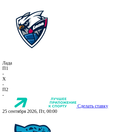
Лада
П1
-
X
-
П2
-
Сделать ставку
25 сентября 2026, Пт, 00:00