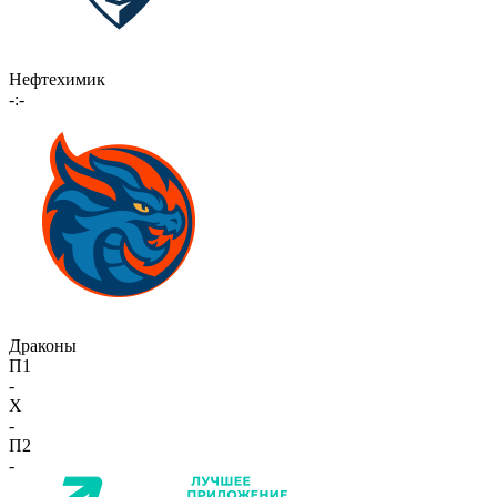
Нефтехимик
-:-
Драконы
П1
-
X
-
П2
-