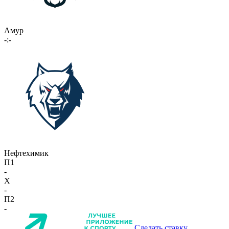
Амур
-:-
Нефтехимик
П1
-
X
-
П2
-
Сделать ставку