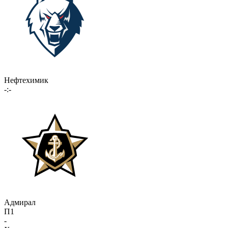
Нефтехимик
-:-
Адмирал
П1
-