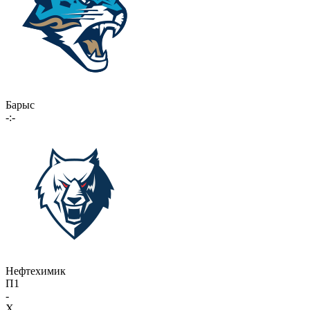
Барыс
-:-
Нефтехимик
П1
-
X