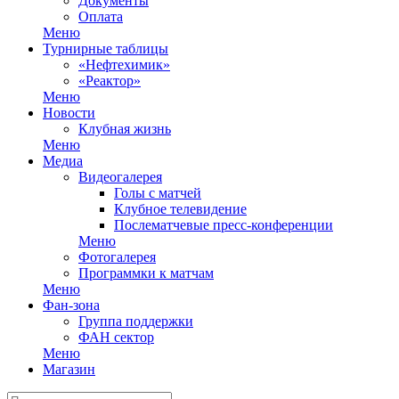
Документы
Оплата
Меню
Турнирные таблицы
«Нефтехимик»
«Реактор»
Меню
Новости
Клубная жизнь
Меню
Медиа
Видеогалерея
Голы с матчей
Клубное телевидение
Послематчевые пресс-конференции
Меню
Фотогалерея
Программки к матчам
Меню
Фан-зона
Группа поддержки
ФАН сектор
Меню
Магазин