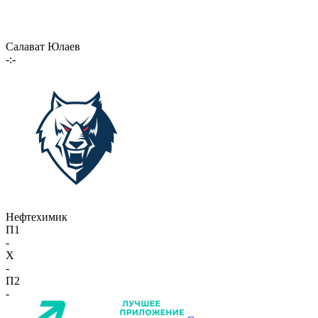
Салават Юлаев
-:-
Нефтехимик
П1
-
X
-
П2
-