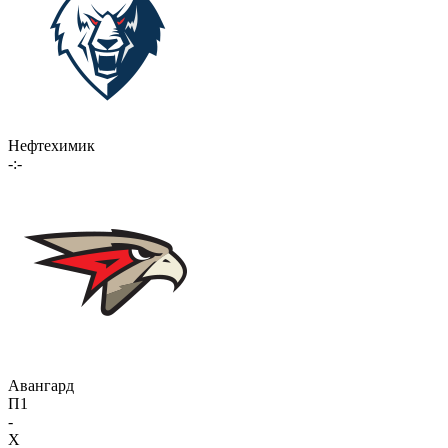
Нефтехимик
-:-
Авангард
П1
-
X