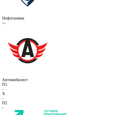
Нефтехимик
-:-
Автомобилист
П1
-
X
-
П2
-