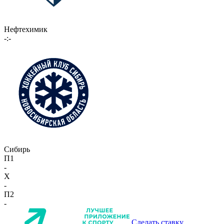
Нефтехимик
-:-
Сибирь
П1
-
X
-
П2
-
Сделать ставку