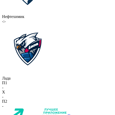
Нефтехимик
-:-
Лада
П1
-
X
-
П2
-