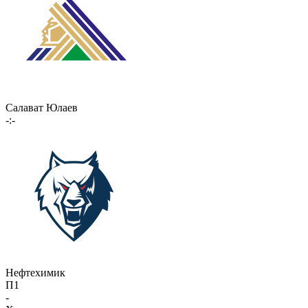
Салават Юлаев
-:-
Нефтехимик
П1
-