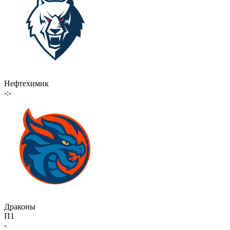
Нефтехимик
-:-
Драконы
П1
-