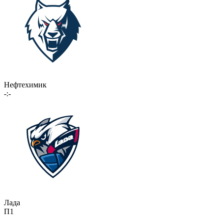
Нефтехимик
-:-
Лада
П1