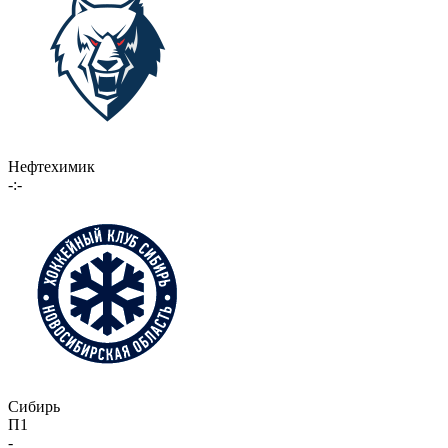
Нефтехимик
-:-
Сибирь
П1
-