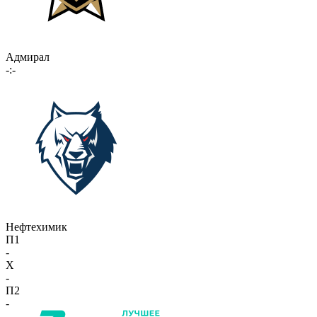
Адмирал
-:-
Нефтехимик
П1
-
X
-
П2
-