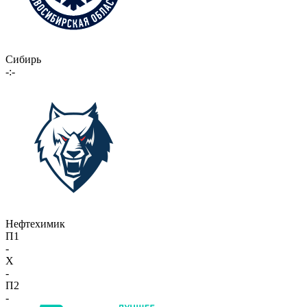
Сибирь
-:-
Нефтехимик
П1
-
X
-
П2
-