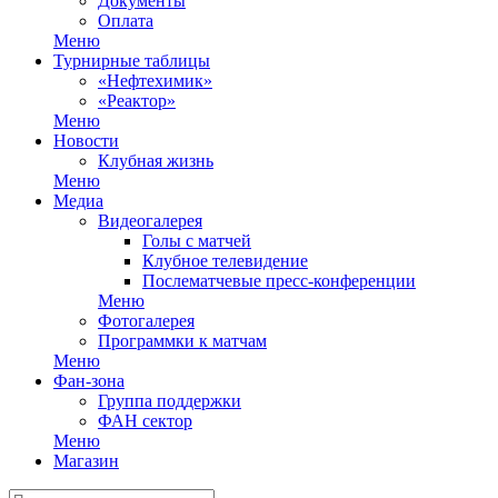
Документы
Оплата
Меню
Турнирные таблицы
«Нефтехимик»
«Реактор»
Меню
Новости
Клубная жизнь
Меню
Медиа
Видеогалерея
Голы с матчей
Клубное телевидение
Послематчевые пресс-конференции
Меню
Фотогалерея
Программки к матчам
Меню
Фан-зона
Группа поддержки
ФАН сектор
Меню
Магазин