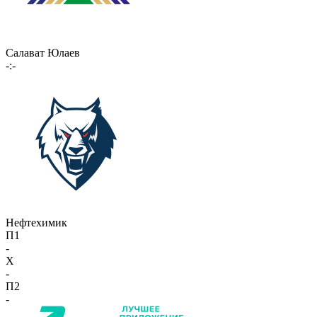
Салават Юлаев
-:-
Нефтехимик
П1
-
X
-
П2
-