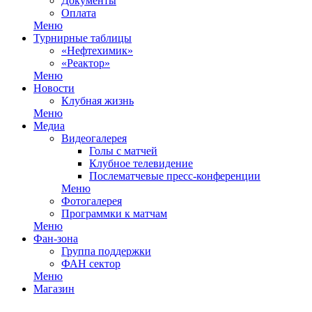
Документы
Оплата
Меню
Турнирные таблицы
«Нефтехимик»
«Реактор»
Меню
Новости
Клубная жизнь
Меню
Медиа
Видеогалерея
Голы с матчей
Клубное телевидение
Послематчевые пресс-конференции
Меню
Фотогалерея
Программки к матчам
Меню
Фан-зона
Группа поддержки
ФАН сектор
Меню
Магазин