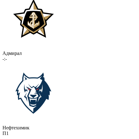
Адмирал
-:-
Нефтехимик
П1
-