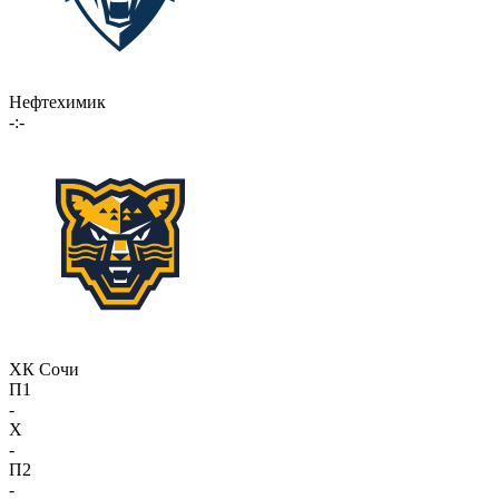
Нефтехимик
-:-
ХК Сочи
П1
-
X
-
П2
-