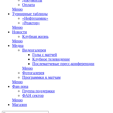
Документы
Оплата
Меню
Турнирные таблицы
«Нефтехимик»
«Реактор»
Меню
Новости
Клубная жизнь
Меню
Медиа
Видеогалерея
Голы с матчей
Клубное телевидение
Послематчевые пресс-конференции
Меню
Фотогалерея
Программки к матчам
Меню
Фан-зона
Группа поддержки
ФАН сектор
Меню
Магазин