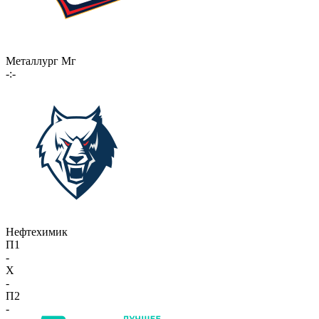
Металлург Мг
-:-
Нефтехимик
П1
-
X
-
П2
-