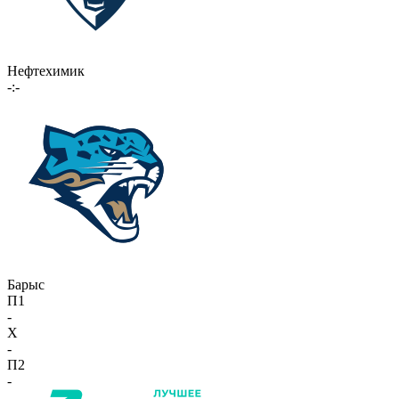
Нефтехимик
-:-
Барыс
П1
-
X
-
П2
-