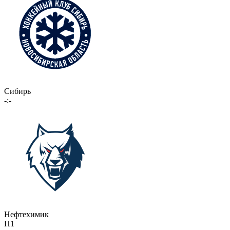
Сибирь
-:-
Нефтехимик
П1