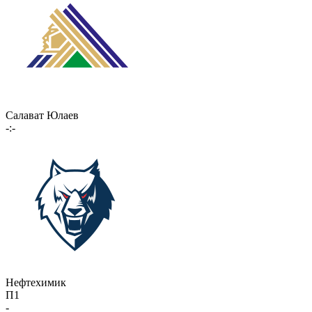
Салават Юлаев
-:-
Нефтехимик
П1
-