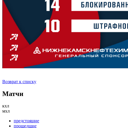
Возврат к списку
Матчи
кхл
мхл
предстоящие
прошедшие