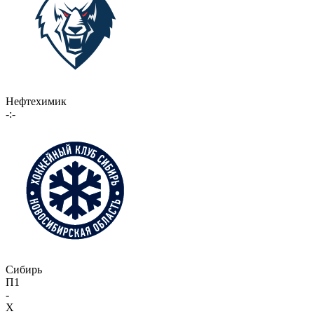
Нефтехимик
-:-
Сибирь
П1
-
X