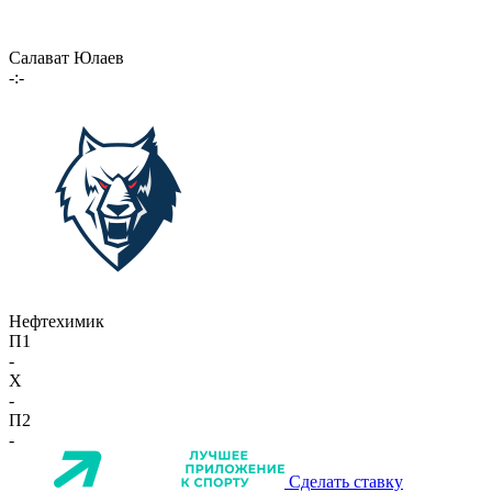
Салават Юлаев
-:-
Нефтехимик
П1
-
X
-
П2
-
Сделать ставку