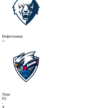
Нефтехимик
-:-
Лада
П1
-
X