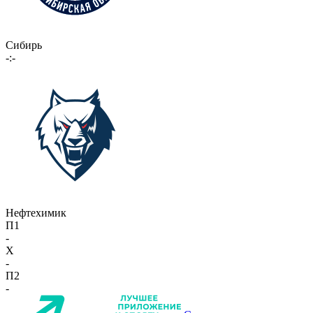
Сибирь
-:-
Нефтехимик
П1
-
X
-
П2
-