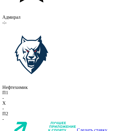
Адмирал
-:-
Нефтехимик
П1
-
X
-
П2
-
Сделать ставку