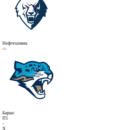
Нефтехимик
-:-
Барыс
П1
-
X