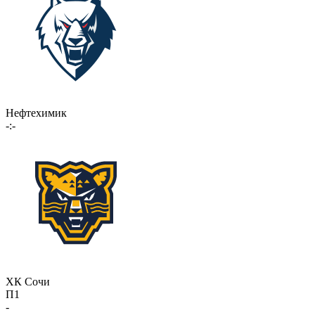
Нефтехимик
-:-
ХК Сочи
П1
-