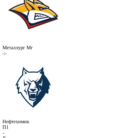
Металлург Мг
-:-
Нефтехимик
П1
-