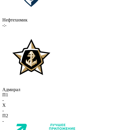
Нефтехимик
-:-
Адмирал
П1
-
X
-
П2
-