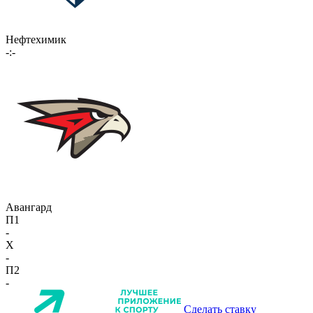
Нефтехимик
-:-
Авангард
П1
-
X
-
П2
-
Сделать ставку