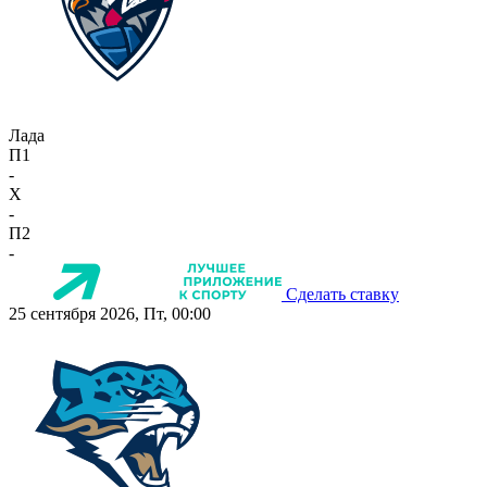
Лада
П1
-
X
-
П2
-
Сделать ставку
25 сентября 2026, Пт, 00:00