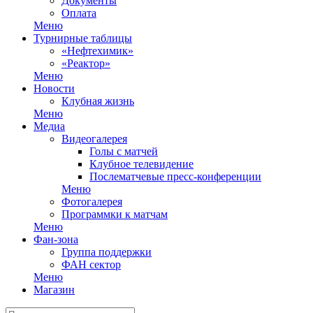
Документы
Оплата
Меню
Турнирные таблицы
«Нефтехимик»
«Реактор»
Меню
Новости
Клубная жизнь
Меню
Медиа
Видеогалерея
Голы с матчей
Клубное телевидение
Послематчевые пресс-конференции
Меню
Фотогалерея
Программки к матчам
Меню
Фан-зона
Группа поддержки
ФАН сектор
Меню
Магазин