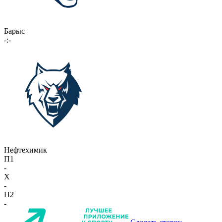
Барыс
-:-
Нефтехимик
П1
-
X
-
П2
-