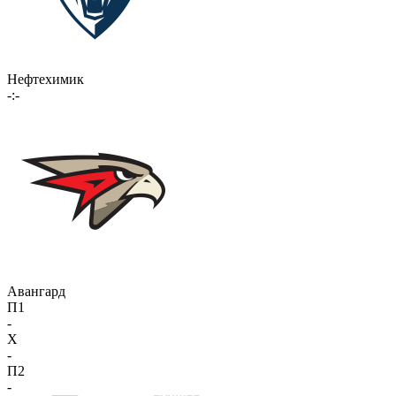
Нефтехимик
-:-
Авангард
П1
-
X
-
П2
-