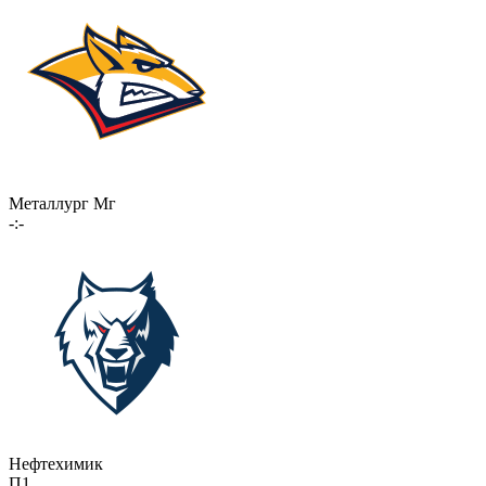
Металлург Мг
-:-
Нефтехимик
П1