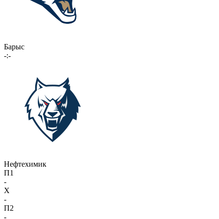
Барыс
-:-
Нефтехимик
П1
-
X
-
П2
-