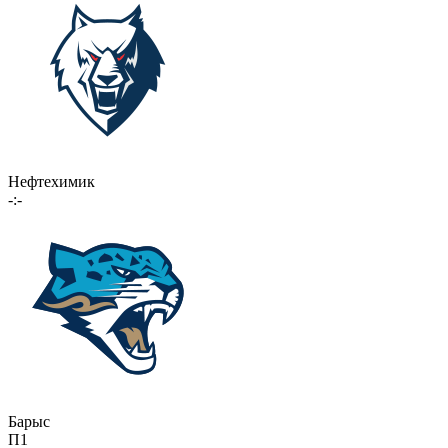
Нефтехимик
-:-
Барыс
П1