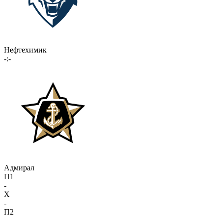
Нефтехимик
-:-
Адмирал
П1
-
X
-
П2