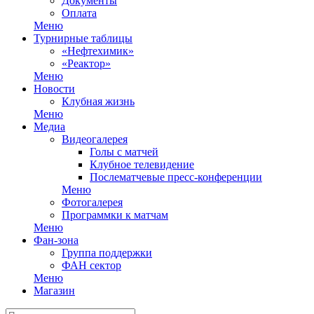
Документы
Оплата
Меню
Турнирные таблицы
«Нефтехимик»
«Реактор»
Меню
Новости
Клубная жизнь
Меню
Медиа
Видеогалерея
Голы с матчей
Клубное телевидение
Послематчевые пресс-конференции
Меню
Фотогалерея
Программки к матчам
Меню
Фан-зона
Группа поддержки
ФАН сектор
Меню
Магазин