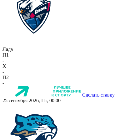
Лада
П1
-
X
-
П2
-
Сделать ставку
25 сентября 2026, Пт, 00:00