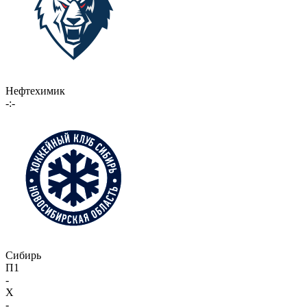
Нефтехимик
-:-
Сибирь
П1
-
X
-