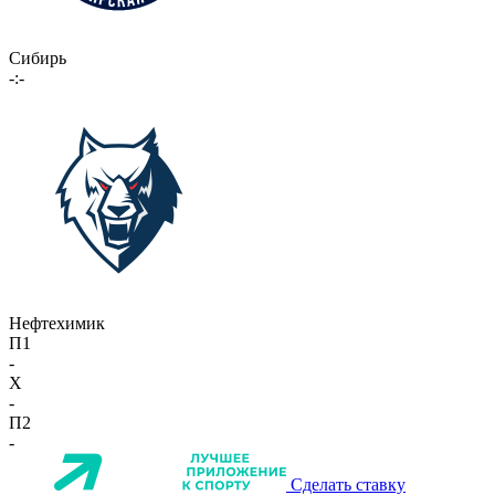
Сибирь
-:-
Нефтехимик
П1
-
X
-
П2
-
Сделать ставку