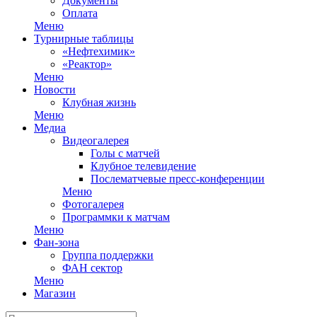
Документы
Оплата
Меню
Турнирные таблицы
«Нефтехимик»
«Реактор»
Меню
Новости
Клубная жизнь
Меню
Медиа
Видеогалерея
Голы с матчей
Клубное телевидение
Послематчевые пресс-конференции
Меню
Фотогалерея
Программки к матчам
Меню
Фан-зона
Группа поддержки
ФАН сектор
Меню
Магазин