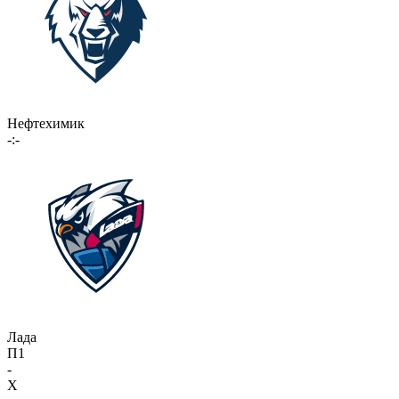
Нефтехимик
-:-
Лада
П1
-
X