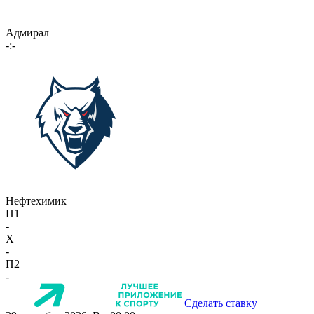
Адмирал
-:-
Нефтехимик
П1
-
X
-
П2
-
Сделать ставку