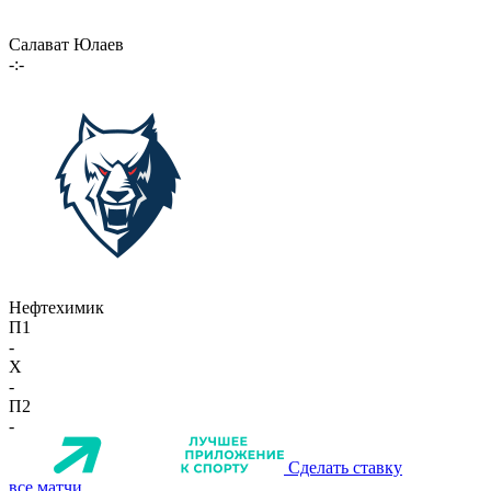
Салават Юлаев
-:-
Нефтехимик
П1
-
X
-
П2
-
Сделать ставку
все матчи