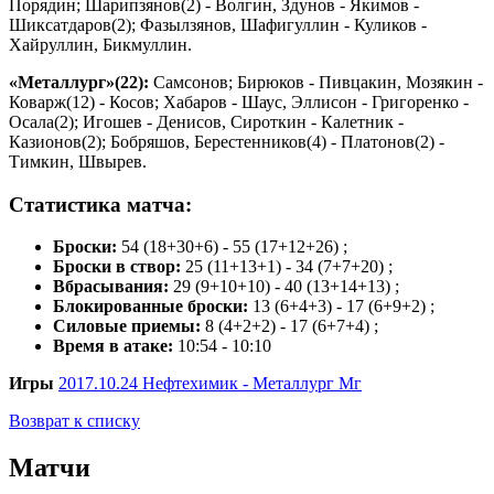
Порядин; Шарипзянов(2) - Волгин, Здунов - Якимов -
Шиксатдаров(2); Фазылзянов, Шафигуллин - Куликов -
Хайруллин, Бикмуллин.
«Металлург»(22):
Самсонов; Бирюков - Пивцакин, Мозякин -
Коварж(12) - Косов; Хабаров - Шаус, Эллисон - Григоренко -
Осала(2); Игошев - Денисов, Сироткин - Калетник -
Казионов(2); Бобряшов, Берестенников(4) - Платонов(2) -
Тимкин, Швырев.
Статистика матча:
Броски:
54 (18+30+6) - 55 (17+12+26) ;
Броски в створ:
25 (11+13+1) - 34 (7+7+20) ;
Вбрасывания:
29 (9+10+10) - 40 (13+14+13) ;
Блокированные броски:
13 (6+4+3) - 17 (6+9+2) ;
Силовые приемы:
8 (4+2+2) - 17 (6+7+4) ;
Время в атаке:
10:54 - 10:10
Игры
2017.10.24 Нефтехимик - Металлург Мг
Возврат к списку
Матчи