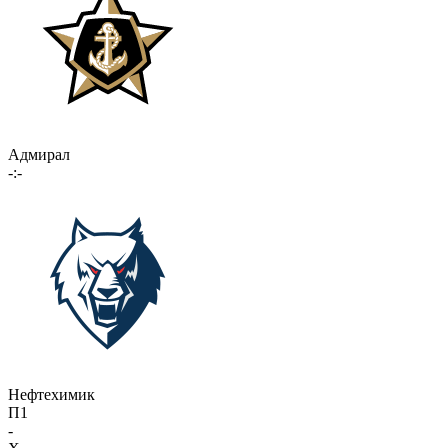
Адмирал
-:-
Нефтехимик
П1
-