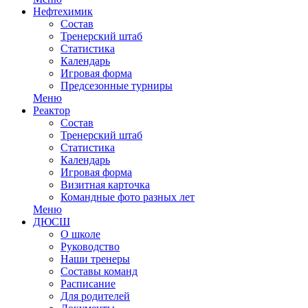
Нефтехимик
Состав
Тренерский штаб
Статистика
Календарь
Игровая форма
Предсезонные турниры
Меню
Реактор
Состав
Тренерский штаб
Статистика
Календарь
Игровая форма
Визитная карточка
Командные фото разных лет
Меню
ДЮСШ
О школе
Руководство
Наши тренеры
Составы команд
Расписание
Для родителей