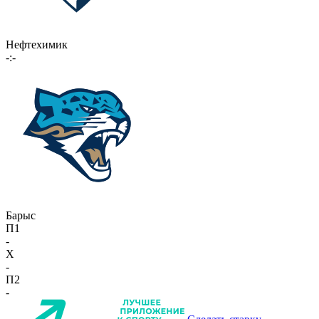
Нефтехимик
-:-
Барыс
П1
-
X
-
П2
-