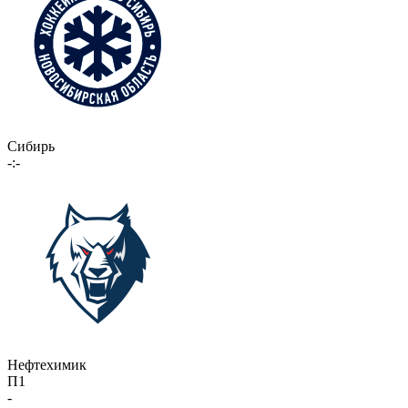
Сибирь
-:-
Нефтехимик
П1
-