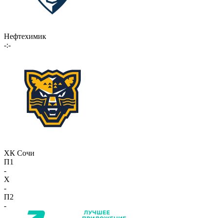
Нефтехимик
-:-
ХК Сочи
П1
-
X
-
П2
-