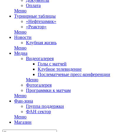
Документы
Оплата
Меню
Турнирные таблицы
«Нефтехимик»
«Реактор»
Меню
Новости
Клубная жизнь
Меню
Медиа
Видеогалерея
Голы с матчей
Клубное телевидение
Послематчевые пресс-конференции
Меню
Фотогалерея
Программки к матчам
Меню
Фан-зона
Группа поддержки
ФАН сектор
Меню
Магазин