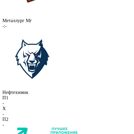
Металлург Мг
-:-
Нефтехимик
П1
-
X
-
П2
-