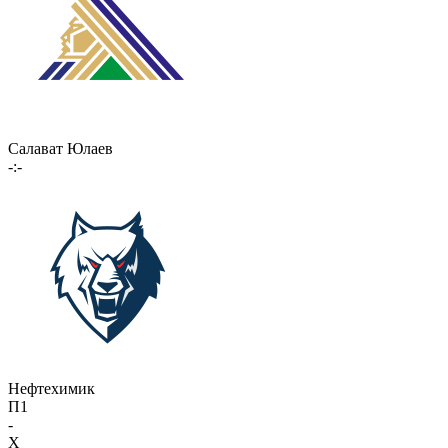
Салават Юлаев
-:-
Нефтехимик
П1
-
X