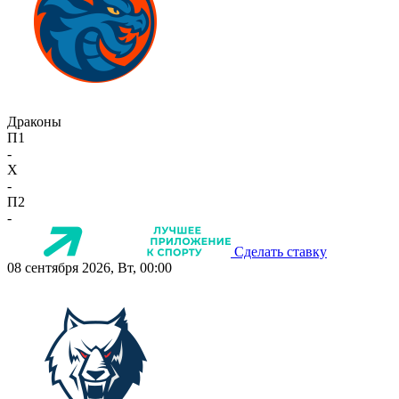
Драконы
П1
-
X
-
П2
-
Сделать ставку
08 сентября 2026, Вт, 00:00