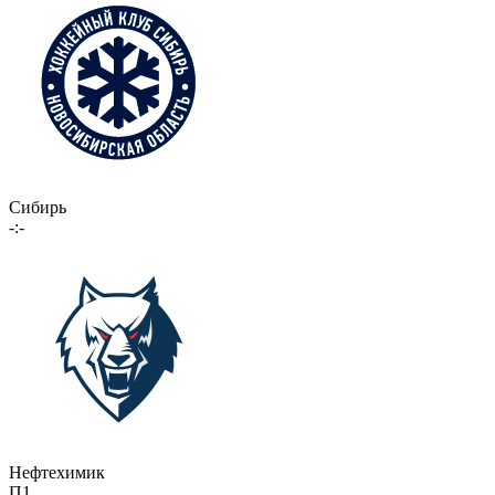
Сибирь
-:-
Нефтехимик
П1