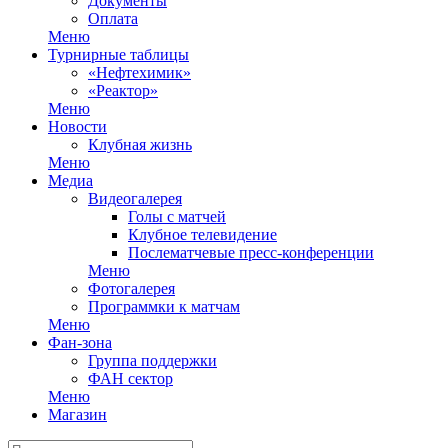
Документы
Оплата
Меню
Турнирные таблицы
«Нефтехимик»
«Реактор»
Меню
Новости
Клубная жизнь
Меню
Медиа
Видеогалерея
Голы с матчей
Клубное телевидение
Послематчевые пресс-конференции
Меню
Фотогалерея
Программки к матчам
Меню
Фан-зона
Группа поддержки
ФАН сектор
Меню
Магазин