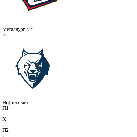
Металлург Мг
-:-
Нефтехимик
П1
-
X
-
П2
-