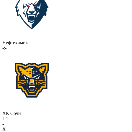
Нефтехимик
-:-
ХК Сочи
П1
-
X