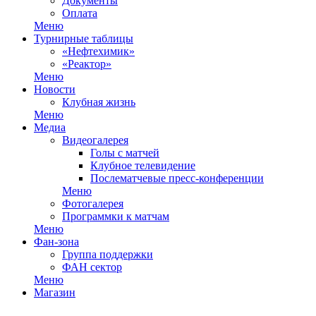
Документы
Оплата
Меню
Турнирные таблицы
«Нефтехимик»
«Реактор»
Меню
Новости
Клубная жизнь
Меню
Медиа
Видеогалерея
Голы с матчей
Клубное телевидение
Послематчевые пресс-конференции
Меню
Фотогалерея
Программки к матчам
Меню
Фан-зона
Группа поддержки
ФАН сектор
Меню
Магазин