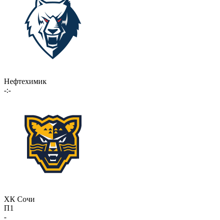
Нефтехимик
-:-
ХК Сочи
П1
-