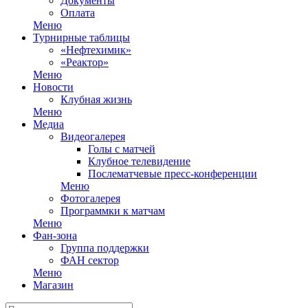
Документы
Оплата
Меню
Турнирные таблицы
«Нефтехимик»
«Реактор»
Меню
Новости
Клубная жизнь
Меню
Медиа
Видеогалерея
Голы с матчей
Клубное телевидение
Послематчевые пресс-конференции
Меню
Фотогалерея
Программки к матчам
Меню
Фан-зона
Группа поддержки
ФАН сектор
Меню
Магазин