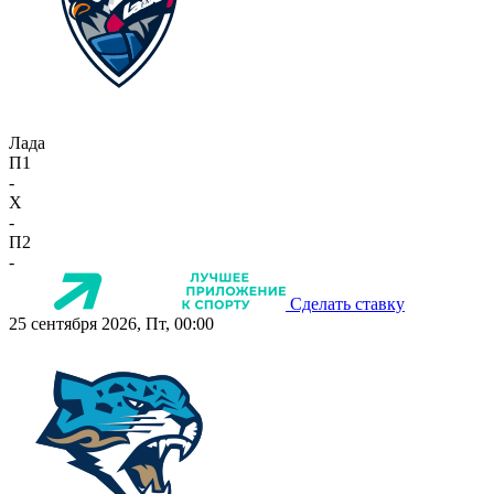
Лада
П1
-
X
-
П2
-
Сделать ставку
25 сентября 2026, Пт, 00:00