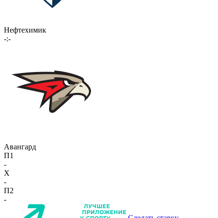
Нефтехимик
-:-
Авангард
П1
-
X
-
П2
-
Сделать ставку