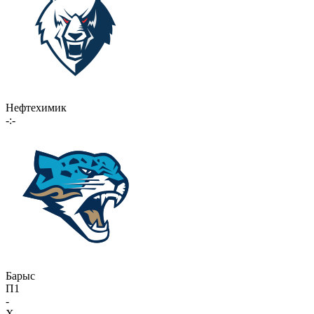
Нефтехимик
-:-
Барыс
П1
-
X