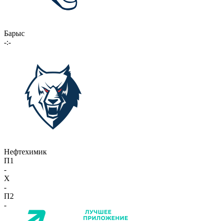
Барыс
-:-
Нефтехимик
П1
-
X
-
П2
-