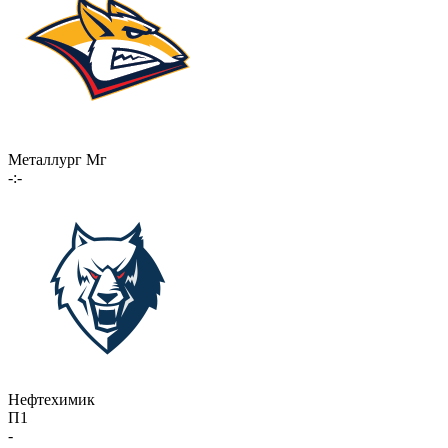
Металлург Мг
-:-
Нефтехимик
П1
-