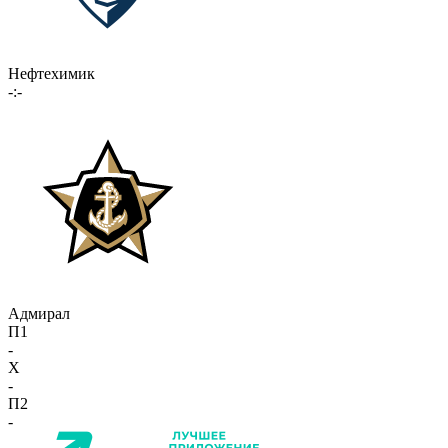
Нефтехимик
-:-
Адмирал
П1
-
X
-
П2
-