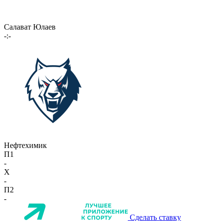
Салават Юлаев
-:-
Нефтехимик
П1
-
X
-
П2
-
Сделать ставку