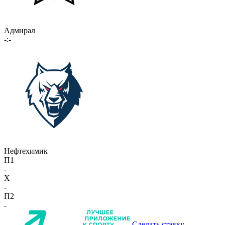
Адмирал
-:-
Нефтехимик
П1
-
X
-
П2
-
Сделать ставку