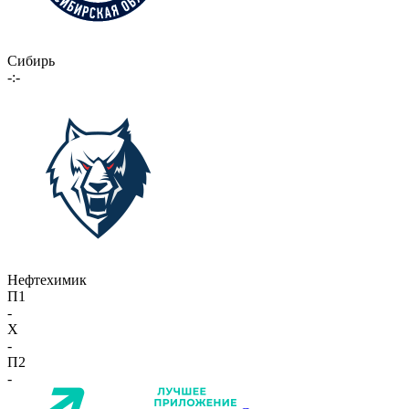
Сибирь
-:-
Нефтехимик
П1
-
X
-
П2
-