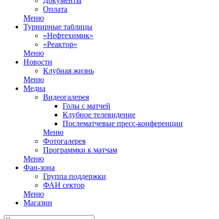
Документы
Оплата
Меню
Турнирные таблицы
«Нефтехимик»
«Реактор»
Меню
Новости
Клубная жизнь
Меню
Медиа
Видеогалерея
Голы с матчей
Клубное телевидение
Послематчевые пресс-конференции
Меню
Фотогалерея
Программки к матчам
Меню
Фан-зона
Группа поддержки
ФАН сектор
Меню
Магазин