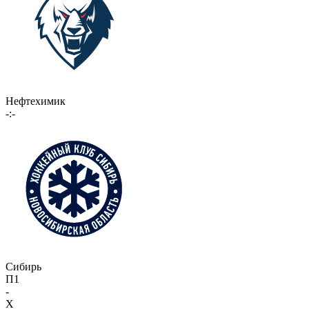
Нефтехимик
-:-
Сибирь
П1
-
X