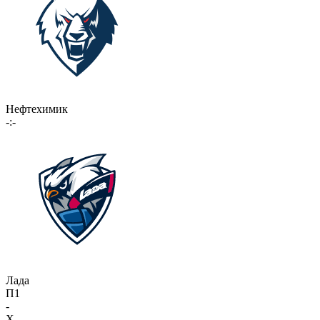
Нефтехимик
-:-
Лада
П1
-
X