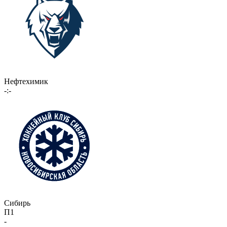
Нефтехимик
-:-
Сибирь
П1
-