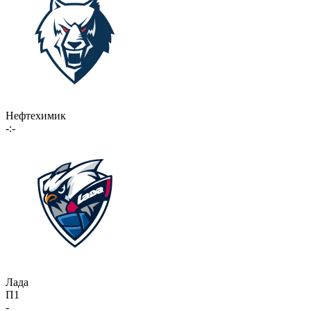
Нефтехимик
-:-
Лада
П1
-