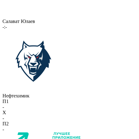
Салават Юлаев
-:-
Нефтехимик
П1
-
X
-
П2
-