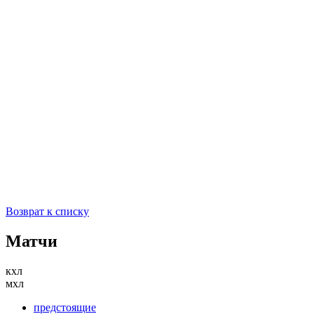
Возврат к списку
Матчи
кхл
мхл
предстоящие