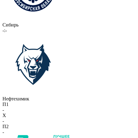
Сибирь
-:-
Нефтехимик
П1
-
X
-
П2
-