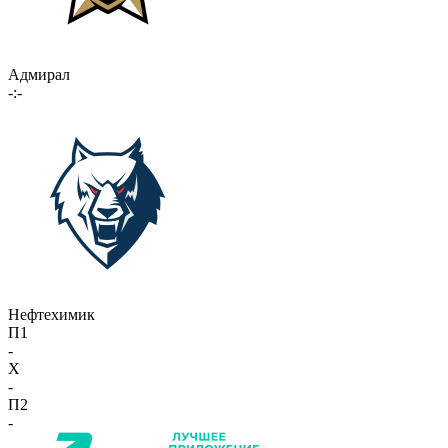
Адмирал
-:-
Нефтехимик
П1
-
X
-
П2
-