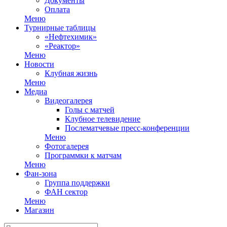
Документы
Оплата
Меню
Турнирные таблицы
«Нефтехимик»
«Реактор»
Меню
Новости
Клубная жизнь
Меню
Медиа
Видеогалерея
Голы с матчей
Клубное телевидение
Послематчевые пресс-конференции
Меню
Фотогалерея
Программки к матчам
Меню
Фан-зона
Группа поддержки
ФАН сектор
Меню
Магазин