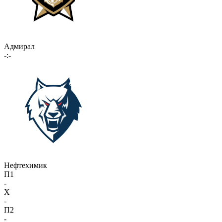
Адмирал
-:-
Нефтехимик
П1
-
X
-
П2
-