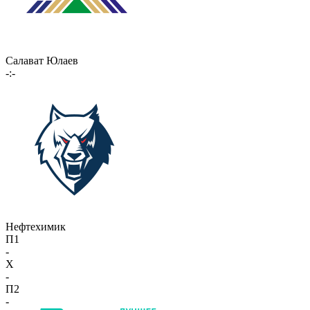
Салават Юлаев
-:-
Нефтехимик
П1
-
X
-
П2
-