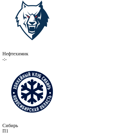
Нефтехимик
-:-
Сибирь
П1