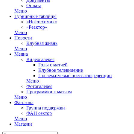
Документы
Оплата
Меню
Турнирные таблицы
«Нефтехимик»
«Реактор»
Меню
Новости
Клубная жизнь
Меню
Медиа
Видеогалерея
Голы с матчей
Клубное телевидение
Послематчевые пресс-конференции
Меню
Фотогалерея
Программки к матчам
Меню
Фан-зона
Группа поддержки
ФАН сектор
Меню
Магазин