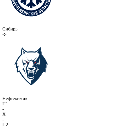
Сибирь
-:-
Нефтехимик
П1
-
X
-
П2
-