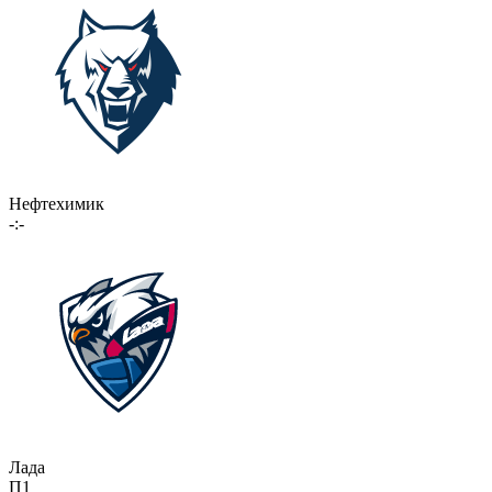
Нефтехимик
-:-
Лада
П1