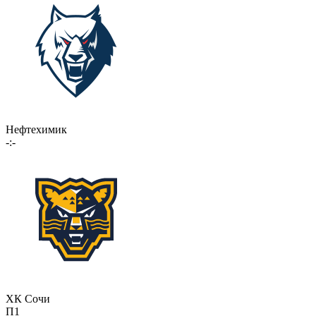
Нефтехимик
-:-
ХК Сочи
П1