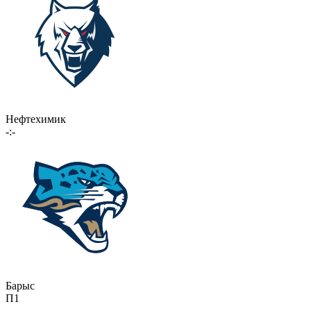
Нефтехимик
-:-
Барыс
П1
-