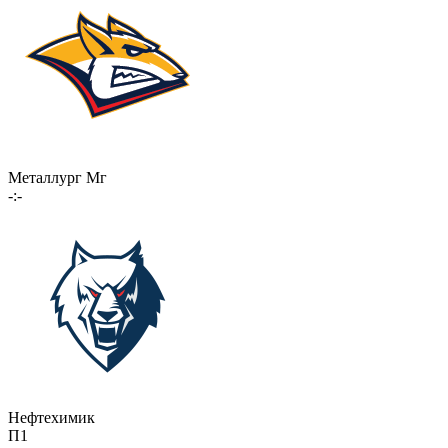
Металлург Мг
-:-
Нефтехимик
П1