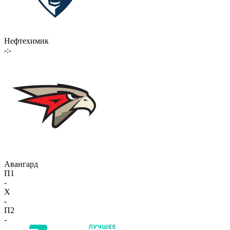
Нефтехимик
-:-
Авангард
П1
-
X
-
П2
-