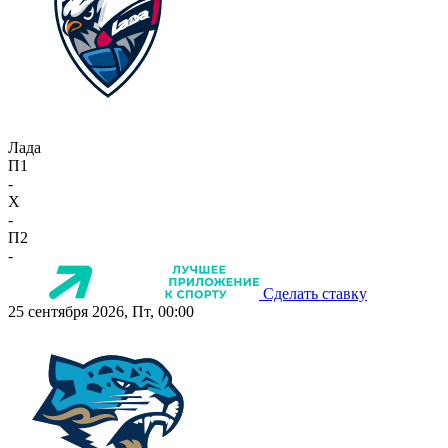
Лада
П1
-
X
-
П2
-
Сделать ставку
25 сентября 2026, Пт, 00:00