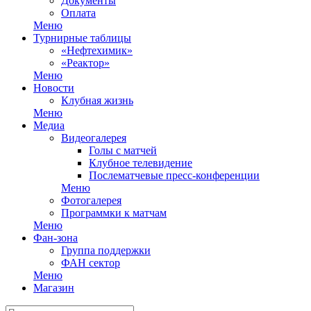
Документы
Оплата
Меню
Турнирные таблицы
«Нефтехимик»
«Реактор»
Меню
Новости
Клубная жизнь
Меню
Медиа
Видеогалерея
Голы с матчей
Клубное телевидение
Послематчевые пресс-конференции
Меню
Фотогалерея
Программки к матчам
Меню
Фан-зона
Группа поддержки
ФАН сектор
Меню
Магазин