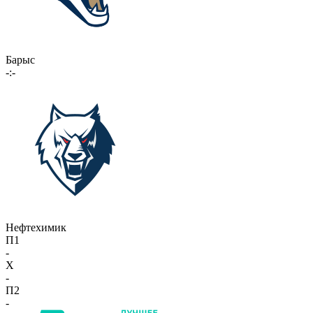
Барыс
-:-
Нефтехимик
П1
-
X
-
П2
-