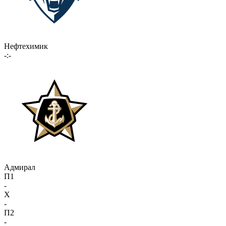
Нефтехимик
-:-
Адмирал
П1
-
X
-
П2
-